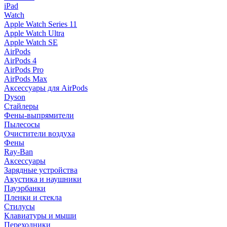
iPad
Watch
Apple Watch Series 11
Apple Watch Ultra
Apple Watch SE
AirPods
AirPods 4
AirPods Pro
AirPods Max
Аксессуары для AirPods
Dyson
Стайлеры
Фены-выпрямители
Пылесосы
Очистители воздуха
Фены
Ray-Ban
Аксессуары
Зарядные устройства
Акустика и наушники
Пауэрбанки
Пленки и стекла
Стилусы
Клавиатуры и мыши
Переходники