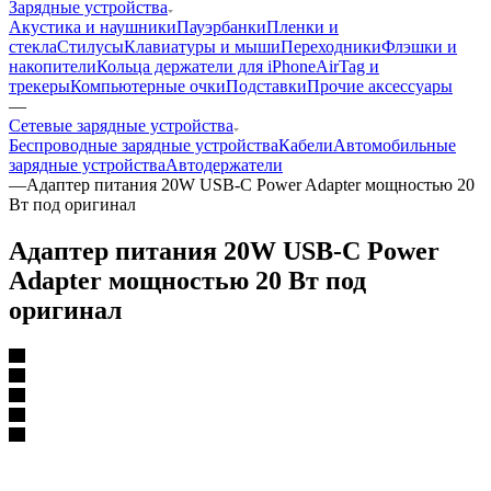
Зарядные устройства
Акустика и наушники
Пауэрбанки
Пленки и
стекла
Стилусы
Клавиатуры и мыши
Переходники
Флэшки и
накопители
Кольца держатели для iPhone
AirTag и
трекеры
Компьютерные очки
Подставки
Прочие аксессуары
—
Сетевые зарядные устройства
Беспроводные зарядные устройства
Кабели
Автомобильные
зарядные устройства
Автодержатели
—
Адаптер питания 20W USB-C Power Adapter мощностью 20
Вт под оригинал
Адаптер питания 20W USB-C Power
Adapter мощностью 20 Вт под
оригинал