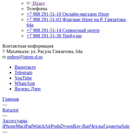
Назад
Телефоны
+7 988 291-51-10
Онлайн-магазин iStore
+7 988 291-51-03
Флагман iStore на Р. Гамзатова,
64а
+7 988 291-51-14
Сервисный центр
+7 988 291-51-30
Трейд-ин
Контактная информация
Махачкала: ул. Расула Гамзатова, 64а
orders@istore-d.ru
Вконтакте
Telegram
YouTube
WhatsApp
Яндекс.Дзен
Главная
—
Каталог
—
Аксессуары
iPhone
Mac
iPad
Watch
AirPods
Dyson
Ray-Ban
Чехлы
Гаджеты
Sale
—