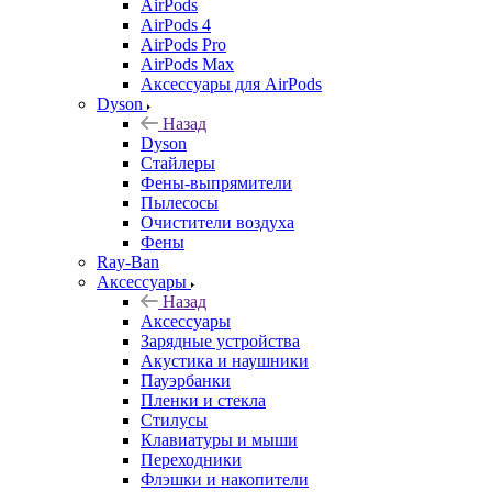
AirPods
AirPods 4
AirPods Pro
AirPods Max
Аксессуары для AirPods
Dyson
Назад
Dyson
Стайлеры
Фены-выпрямители
Пылесосы
Очистители воздуха
Фены
Ray-Ban
Аксессуары
Назад
Аксессуары
Зарядные устройства
Акустика и наушники
Пауэрбанки
Пленки и стекла
Стилусы
Клавиатуры и мыши
Переходники
Флэшки и накопители