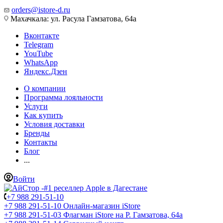
orders@istore-d.ru
Махачкала: ул. Расула Гамзатова, 64а
Вконтакте
Telegram
YouTube
WhatsApp
Яндекс.Дзен
О компании
Программа лояльности
Услуги
Как купить
Условия доставки
Бренды
Контакты
Блог
...
Войти
+7 988 291-51-10
+7 988 291-51-10
Онлайн-магазин iStore
+7 988 291-51-03
Флагман iStore на Р. Гамзатова, 64а