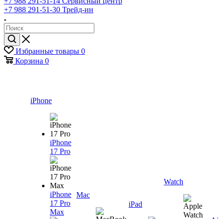
+7 988 291-51-14
Сервисный центр
+7 988 291-51-30
Трейд-ин
Избранные товары
0
Корзина
0
iPhone
iPhone
17 Pro
Watch
iPhone
Mac
17 Pro
iPad
Max