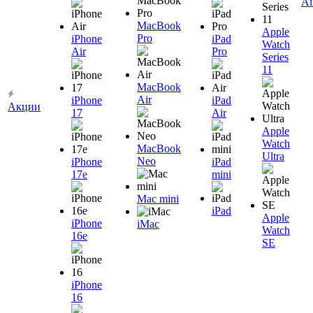
Ai
MacBook
Apple
Pro
iPhone
iPad
Watch
Air
Pro
Series
11
MacBook
Air
iPhone
iPad
Акции
17
Air
Apple
Watch
MacBook
Ultra
Neo
iPhone
iPad
17e
mini
Mac mini
iPad
Apple
iPhone
iMac
Watch
16e
SE
iPhone
16