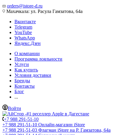
orders@istore-d.ru
Махачкала: ул. Расула Гамзатова, 64а
Вконтакте
Telegram
YouTube
WhatsApp
Яндекс.Дзен
О компании
Программа лояльности
Услуги
Как купить
Условия доставки
Бренды
Контакты
Блог
...
Войти
+7 988 291-51-10
+7 988 291-51-10
Онлайн-магазин iStore
+7 988 291-51-03
Флагман iStore на Р. Гамзатова, 64а