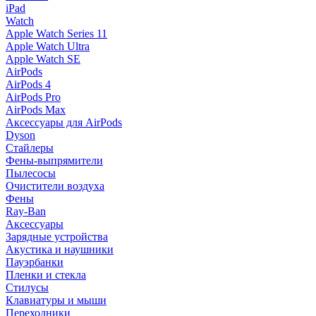
iPad
Watch
Apple Watch Series 11
Apple Watch Ultra
Apple Watch SE
AirPods
AirPods 4
AirPods Pro
AirPods Max
Аксессуары для AirPods
Dyson
Стайлеры
Фены-выпрямители
Пылесосы
Очистители воздуха
Фены
Ray-Ban
Аксессуары
Зарядные устройства
Акустика и наушники
Пауэрбанки
Пленки и стекла
Стилусы
Клавиатуры и мыши
Переходники