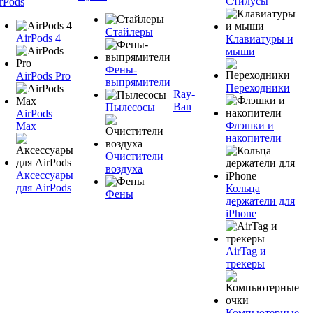
Стилусы
rPods
Стайлеры
AirPods 4
Клавиатуры и
мыши
Фены-
AirPods Pro
выпрямители
Переходники
Ray-
Ban
Пылесосы
AirPods
Флэшки и
Max
накопители
Очистители
воздуха
Аксессуары
для AirPods
Кольца
Фены
держатели для
iPhone
AirTag и
трекеры
Компьютерные