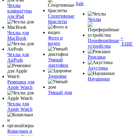
Sale
Чехлы
клавиатуры
Спортивные
для iPad
Чехлы
браслеты
Чехлы для
Фото и
MacBook
+
Переферийные
видео
ЕЩЕ
устройства
Чехлы для
Рюкзаки
Умный
AirPods
диктофон
Акустика
Здоровье
Наушники
Ремешки для
Apple Watch
Умный дом
Чехлы для
Apple Watch
Кошельки и