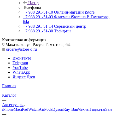
Назад
Телефоны
+7 988 291-51-10
Онлайн-магазин iStore
+7 988 291-51-03
Флагман iStore на Р. Гамзатова,
64а
+7 988 291-51-14
Сервисный центр
+7 988 291-51-30
Трейд-ин
Контактная информация
Махачкала: ул. Расула Гамзатова, 64а
orders@istore-d.ru
Вконтакте
Telegram
YouTube
WhatsApp
Яндекс.Дзен
Главная
—
Каталог
—
Аксессуары
iPhone
Mac
iPad
Watch
AirPods
Dyson
Ray-Ban
Чехлы
Гаджеты
Sale
—