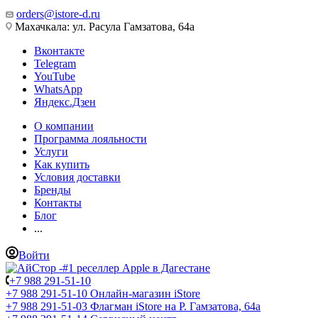
orders@istore-d.ru
Махачкала: ул. Расула Гамзатова, 64а
Вконтакте
Telegram
YouTube
WhatsApp
Яндекс.Дзен
О компании
Программа лояльности
Услуги
Как купить
Условия доставки
Бренды
Контакты
Блог
...
Войти
+7 988 291-51-10
+7 988 291-51-10
Онлайн-магазин iStore
+7 988 291-51-03
Флагман iStore на Р. Гамзатова, 64а