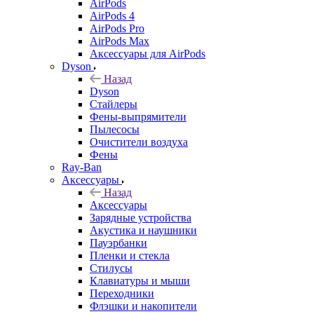
AirPods
AirPods 4
AirPods Pro
AirPods Max
Аксессуары для AirPods
Dyson
Назад
Dyson
Стайлеры
Фены-выпрямители
Пылесосы
Очистители воздуха
Фены
Ray-Ban
Аксессуары
Назад
Аксессуары
Зарядные устройства
Акустика и наушники
Пауэрбанки
Пленки и стекла
Стилусы
Клавиатуры и мыши
Переходники
Флэшки и накопители