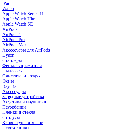
iPad
Watch
Apple Watch Series 11
Apple Watch Ultra
Apple Watch SE
AirPods
AirPods 4
AirPods Pro
AirPods Max
Аксессуары для AirPods
Dyson
Стайлеры
Фены-выпрямители
Пылесосы
Очистители воздуха
Фены
Ray-Ban
Аксессуары
Зарядные устройства
Акустика и наушники
Пауэрбанки
Пленки и стекла
Стилусы
Клавиатуры и мыши
Переходники