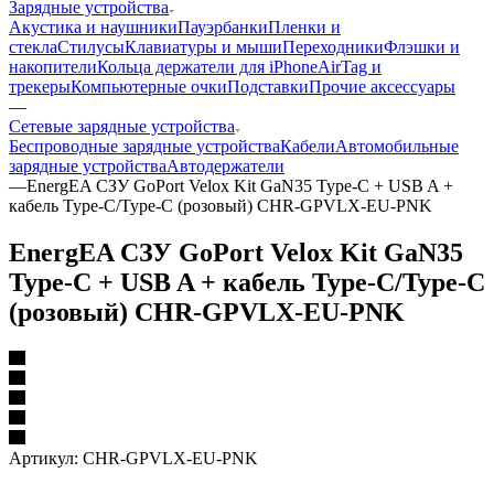
Зарядные устройства
Акустика и наушники
Пауэрбанки
Пленки и
стекла
Стилусы
Клавиатуры и мыши
Переходники
Флэшки и
накопители
Кольца держатели для iPhone
AirTag и
трекеры
Компьютерные очки
Подставки
Прочие аксессуары
—
Сетевые зарядные устройства
Беспроводные зарядные устройства
Кабели
Автомобильные
зарядные устройства
Автодержатели
—
EnergEA СЗУ GoPort Velox Kit GaN35 Type-C + USB A +
кабель Type-C/Type-C (розовый) CHR-GPVLX-EU-PNK
EnergEA СЗУ GoPort Velox Kit GaN35
Type-C + USB A + кабель Type-C/Type-C
(розовый) CHR-GPVLX-EU-PNK
Артикул:
CHR-GPVLX-EU-PNK