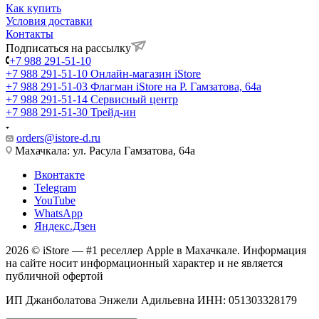
Как купить
Условия доставки
Контакты
Подписаться на рассылку
+7 988 291-51-10
+7 988 291-51-10
Онлайн-магазин iStore
+7 988 291-51-03
Флагман iStore на Р. Гамзатова, 64а
+7 988 291-51-14
Сервисный центр
+7 988 291-51-30
Трейд-ин
orders@istore-d.ru
Махачкала: ул. Расула Гамзатова, 64а
Вконтакте
Telegram
YouTube
WhatsApp
Яндекс.Дзен
2026 © iStore — #1 реселлер Apple в Махачкале. Информация
на сайте носит информационный характер и не является
публичной офертой
ИП Джанболатова Энжели Адильевна ИНН: 051303328179