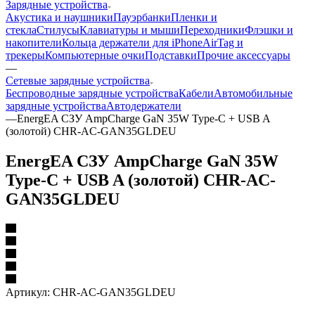
Зарядные устройства
Акустика и наушники
Пауэрбанки
Пленки и
стекла
Стилусы
Клавиатуры и мыши
Переходники
Флэшки и
накопители
Кольца держатели для iPhone
AirTag и
трекеры
Компьютерные очки
Подставки
Прочие аксессуары
—
Сетевые зарядные устройства
Беспроводные зарядные устройства
Кабели
Автомобильные
зарядные устройства
Автодержатели
—
EnergEA СЗУ AmpCharge GaN 35W Type-C + USB A
(золотой) CHR-AC-GAN35GLDEU
EnergEA СЗУ AmpCharge GaN 35W
Type-C + USB A (золотой) CHR-AC-
GAN35GLDEU
Артикул:
CHR-AC-GAN35GLDEU