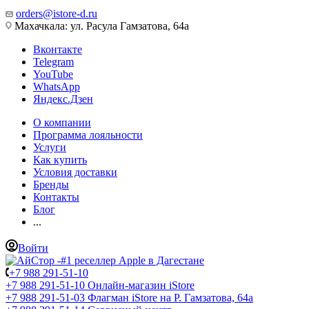
orders@istore-d.ru
Махачкала: ул. Расула Гамзатова, 64а
Вконтакте
Telegram
YouTube
WhatsApp
Яндекс.Дзен
О компании
Программа лояльности
Услуги
Как купить
Условия доставки
Бренды
Контакты
Блог
...
Войти
+7 988 291-51-10
+7 988 291-51-10
Онлайн-магазин iStore
+7 988 291-51-03
Флагман iStore на Р. Гамзатова, 64а