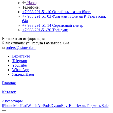
Назад
Телефоны
+7 988 291-51-10
Онлайн-магазин iStore
+7 988 291-51-03
Флагман iStore на Р. Гамзатова,
64а
+7 988 291-51-14
Сервисный центр
+7 988 291-51-30
Трейд-ин
Контактная информация
Махачкала: ул. Расула Гамзатова, 64а
orders@istore-d.ru
Вконтакте
Telegram
YouTube
WhatsApp
Яндекс.Дзен
Главная
—
Каталог
—
Аксессуары
iPhone
Mac
iPad
Watch
AirPods
Dyson
Ray-Ban
Чехлы
Гаджеты
Sale
—