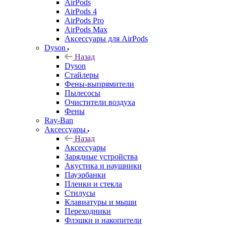
AirPods
AirPods 4
AirPods Pro
AirPods Max
Аксессуары для AirPods
Dyson
Назад
Dyson
Стайлеры
Фены-выпрямители
Пылесосы
Очистители воздуха
Фены
Ray-Ban
Аксессуары
Назад
Аксессуары
Зарядные устройства
Акустика и наушники
Пауэрбанки
Пленки и стекла
Стилусы
Клавиатуры и мыши
Переходники
Флэшки и накопители