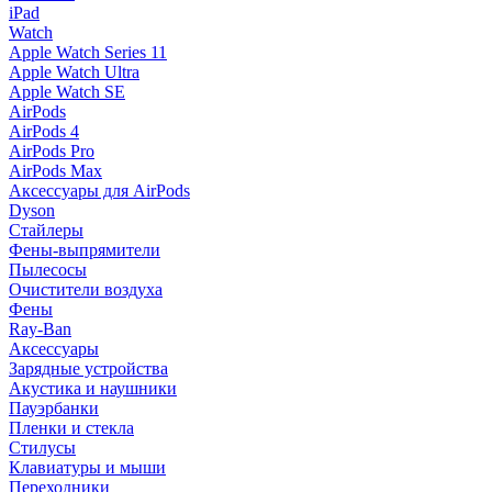
iPad
Watch
Apple Watch Series 11
Apple Watch Ultra
Apple Watch SE
AirPods
AirPods 4
AirPods Pro
AirPods Max
Аксессуары для AirPods
Dyson
Стайлеры
Фены-выпрямители
Пылесосы
Очистители воздуха
Фены
Ray-Ban
Аксессуары
Зарядные устройства
Акустика и наушники
Пауэрбанки
Пленки и стекла
Стилусы
Клавиатуры и мыши
Переходники