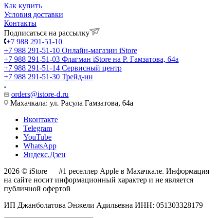
Как купить
Условия доставки
Контакты
Подписаться на рассылку
+7 988 291-51-10
+7 988 291-51-10
Онлайн-магазин iStore
+7 988 291-51-03
Флагман iStore на Р. Гамзатова, 64а
+7 988 291-51-14
Сервисный центр
+7 988 291-51-30
Трейд-ин
orders@istore-d.ru
Махачкала: ул. Расула Гамзатова, 64а
Вконтакте
Telegram
YouTube
WhatsApp
Яндекс.Дзен
2026 © iStore — #1 реселлер Apple в Махачкале. Информация
на сайте носит информационный характер и не является
публичной офертой
ИП Джанболатова Энжели Адильевна ИНН: 051303328179