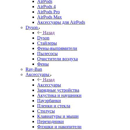
AirPods
AirPods 4
AirPods Pro
AirPods Max
Аксессуары для AirPods
Dyson
Назад
Dyson
Стайлеры
Фены-выпрямители
Пылесосы
Очистители воздуха
Фены
Ray-Ban
Аксессуары
Назад
Аксессуары
Зарядные устройства
Акустика и наушники
Пауэрбанки
Пленки и стекла
Стилусы
Клавиатуры и мыши
Переходники
Флэшки и накопители