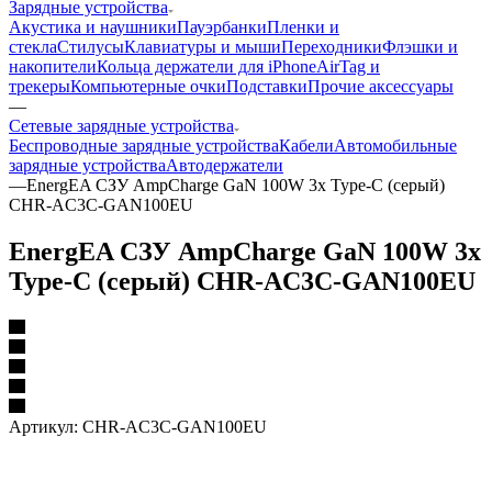
Зарядные устройства
Акустика и наушники
Пауэрбанки
Пленки и
стекла
Стилусы
Клавиатуры и мыши
Переходники
Флэшки и
накопители
Кольца держатели для iPhone
AirTag и
трекеры
Компьютерные очки
Подставки
Прочие аксессуары
—
Сетевые зарядные устройства
Беспроводные зарядные устройства
Кабели
Автомобильные
зарядные устройства
Автодержатели
—
EnergEA СЗУ AmpCharge GaN 100W 3x Type-C (серый)
CHR-AC3C-GAN100EU
EnergEA СЗУ AmpCharge GaN 100W 3x
Type-C (серый) CHR-AC3C-GAN100EU
Артикул:
CHR-AC3C-GAN100EU