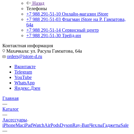
Назад
Телефоны
+7 988 291-51-10
Онлайн-магазин iStore
+7 988 291-51-03
Флагман iStore на Р. Гамзатова,
64а
+7 988 291-51-14
Сервисный центр
+7 988 291-51-30
Трейд-ин
Контактная информация
Махачкала: ул. Расула Гамзатова, 64а
orders@istore-d.ru
Вконтакте
Telegram
YouTube
WhatsApp
Яндекс.Дзен
Главная
—
Каталог
—
Аксессуары
iPhone
Mac
iPad
Watch
AirPods
Dyson
Ray-Ban
Чехлы
Гаджеты
Sale
—