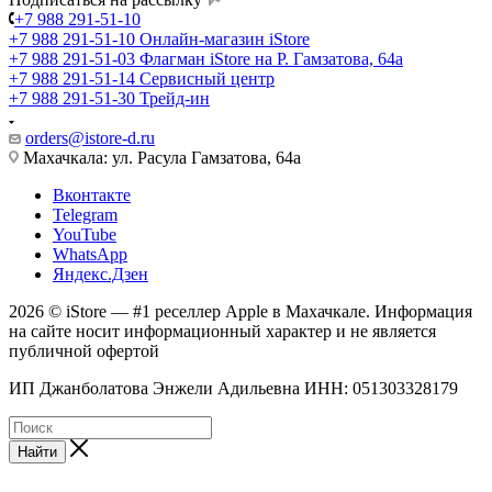
+7 988 291-51-10
+7 988 291-51-10
Онлайн-магазин iStore
+7 988 291-51-03
Флагман iStore на Р. Гамзатова, 64а
+7 988 291-51-14
Сервисный центр
+7 988 291-51-30
Трейд-ин
orders@istore-d.ru
Махачкала: ул. Расула Гамзатова, 64а
Вконтакте
Telegram
YouTube
WhatsApp
Яндекс.Дзен
2026 © iStore — #1 реселлер Apple в Махачкале. Информация
на сайте носит информационный характер и не является
публичной офертой
ИП Джанболатова Энжели Адильевна ИНН: 051303328179
Найти