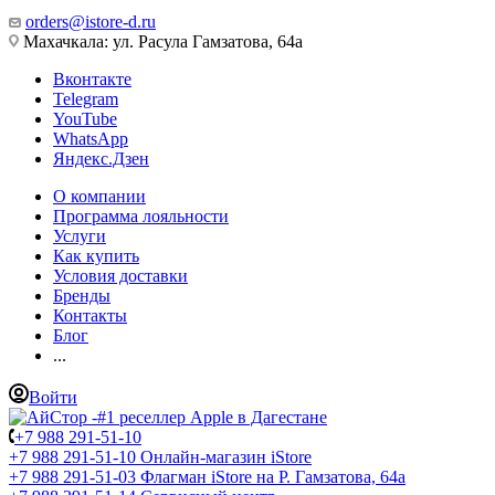
orders@istore-d.ru
Махачкала: ул. Расула Гамзатова, 64а
Вконтакте
Telegram
YouTube
WhatsApp
Яндекс.Дзен
О компании
Программа лояльности
Услуги
Как купить
Условия доставки
Бренды
Контакты
Блог
...
Войти
+7 988 291-51-10
+7 988 291-51-10
Онлайн-магазин iStore
+7 988 291-51-03
Флагман iStore на Р. Гамзатова, 64а