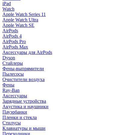
iPad
Watch
Apple Watch Series 11
Apple Watch Ultra
Apple Watch SE
AirPods
AirPods 4
AirPods Pro
AirPods Max
Аксессуары для AirPods
Dyson
Стайлеры
Фены-выпрямители
Пылесосы
Очистители воздуха
Фены
Ray-Ban
Аксессуары
Зарядные устройства
Акустика и наушники
Пауэрбанки
Пленки и стекла
Стилусы
Клавиатуры и мыши
Переходники