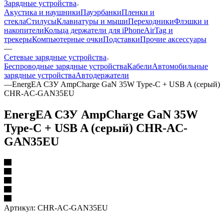
Зарядные устройства
Акустика и наушники
Пауэрбанки
Пленки и
стекла
Стилусы
Клавиатуры и мыши
Переходники
Флэшки и
накопители
Кольца держатели для iPhone
AirTag и
трекеры
Компьютерные очки
Подставки
Прочие аксессуары
—
Сетевые зарядные устройства
Беспроводные зарядные устройства
Кабели
Автомобильные
зарядные устройства
Автодержатели
—
EnergEA СЗУ AmpCharge GaN 35W Type-C + USB A (серый)
CHR-AC-GAN35EU
EnergEA СЗУ AmpCharge GaN 35W
Type-C + USB A (серый) CHR-AC-
GAN35EU
Артикул:
CHR-AC-GAN35EU