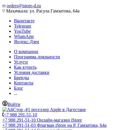
orders@istore-d.ru
Махачкала: ул. Расула Гамзатова, 64а
Вконтакте
Telegram
YouTube
WhatsApp
Яндекс.Дзен
О компании
Программа лояльности
Услуги
Как купить
Условия доставки
Бренды
Контакты
Блог
...
Войти
+7 988 291-51-10
+7 988 291-51-10
Онлайн-магазин iStore
+7 988 291-51-03
Флагман iStore на Р. Гамзатова, 64а