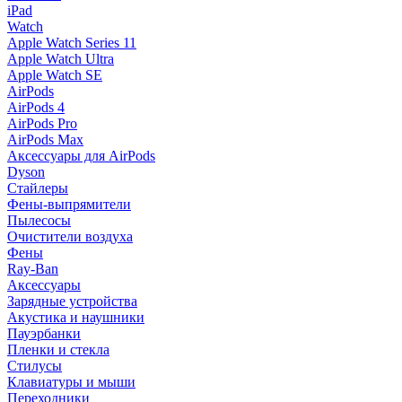
iPad
Watch
Apple Watch Series 11
Apple Watch Ultra
Apple Watch SE
AirPods
AirPods 4
AirPods Pro
AirPods Max
Аксессуары для AirPods
Dyson
Стайлеры
Фены-выпрямители
Пылесосы
Очистители воздуха
Фены
Ray-Ban
Аксессуары
Зарядные устройства
Акустика и наушники
Пауэрбанки
Пленки и стекла
Стилусы
Клавиатуры и мыши
Переходники