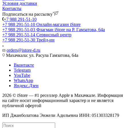
Условия доставки
Контакты
Подписаться на рассылку
+7 988 291-51-10
+7 988 291-51-10
Онлайн-магазин iStore
+7 988 291-51-03
Флагман iStore на Р. Гамзатова, 64а
+7 988 291-51-14
Сервисный центр
+7 988 291-51-30
Трейд-ин
orders@istore-d.ru
Махачкала: ул. Расула Гамзатова, 64а
Вконтакте
Telegram
YouTube
WhatsApp
Яндекс.Дзен
2026 © iStore — #1 реселлер Apple в Махачкале. Информация
на сайте носит информационный характер и не является
публичной офертой
ИП Джанболатова Энжели Адильевна ИНН: 051303328179