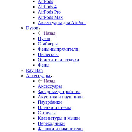
AirPods
AirPods 4
AirPods Pro
AirPods Max
Аксессуары для AirPods
Dyson
Назад
Dyson
Стайлеры
Фены-выпрямители
Пылесосы
Очистители воздуха
Фены
Ray-Ban
Аксессуары
Назад
Аксессуары
Зарядные устройства
Акустика и наушники
Пауэрбанки
Пленки и стекла
Стилусы
Клавиатуры и мыши
Переходники
Флэшки и накопители