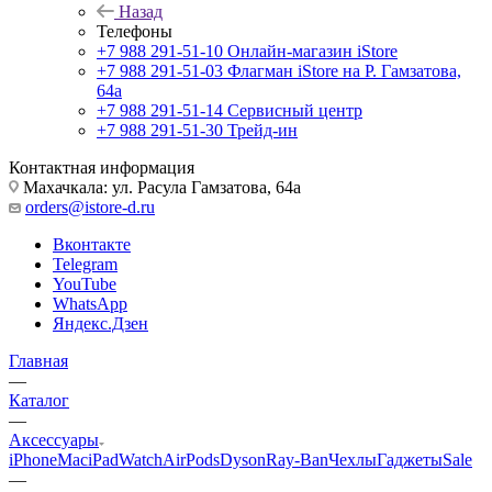
Назад
Телефоны
+7 988 291-51-10
Онлайн-магазин iStore
+7 988 291-51-03
Флагман iStore на Р. Гамзатова,
64а
+7 988 291-51-14
Сервисный центр
+7 988 291-51-30
Трейд-ин
Контактная информация
Махачкала: ул. Расула Гамзатова, 64а
orders@istore-d.ru
Вконтакте
Telegram
YouTube
WhatsApp
Яндекс.Дзен
Главная
—
Каталог
—
Аксессуары
iPhone
Mac
iPad
Watch
AirPods
Dyson
Ray-Ban
Чехлы
Гаджеты
Sale
—