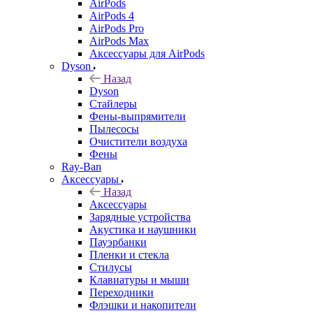
AirPods
AirPods 4
AirPods Pro
AirPods Max
Аксессуары для AirPods
Dyson
Назад
Dyson
Стайлеры
Фены-выпрямители
Пылесосы
Очистители воздуха
Фены
Ray-Ban
Аксессуары
Назад
Аксессуары
Зарядные устройства
Акустика и наушники
Пауэрбанки
Пленки и стекла
Стилусы
Клавиатуры и мыши
Переходники
Флэшки и накопители