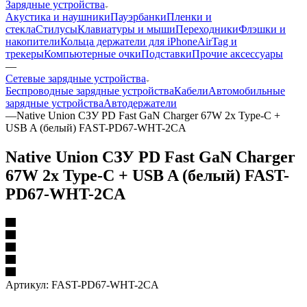
Зарядные устройства
Акустика и наушники
Пауэрбанки
Пленки и
стекла
Стилусы
Клавиатуры и мыши
Переходники
Флэшки и
накопители
Кольца держатели для iPhone
AirTag и
трекеры
Компьютерные очки
Подставки
Прочие аксессуары
—
Сетевые зарядные устройства
Беспроводные зарядные устройства
Кабели
Автомобильные
зарядные устройства
Автодержатели
—
Native Union СЗУ PD Fast GaN Charger 67W 2х Type-C +
USB A (белый) FAST-PD67-WHT-2CA
Native Union СЗУ PD Fast GaN Charger
67W 2х Type-C + USB A (белый) FAST-
PD67-WHT-2CA
Артикул:
FAST-PD67-WHT-2CA