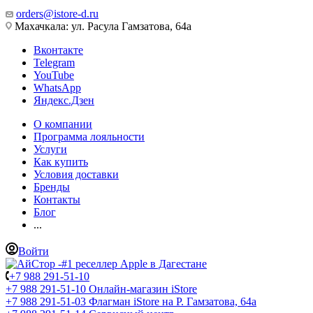
orders@istore-d.ru
Махачкала: ул. Расула Гамзатова, 64а
Вконтакте
Telegram
YouTube
WhatsApp
Яндекс.Дзен
О компании
Программа лояльности
Услуги
Как купить
Условия доставки
Бренды
Контакты
Блог
...
Войти
+7 988 291-51-10
+7 988 291-51-10
Онлайн-магазин iStore
+7 988 291-51-03
Флагман iStore на Р. Гамзатова, 64а