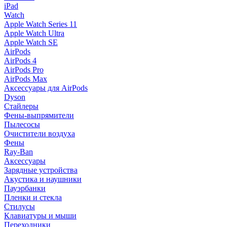
iPad
Watch
Apple Watch Series 11
Apple Watch Ultra
Apple Watch SE
AirPods
AirPods 4
AirPods Pro
AirPods Max
Аксессуары для AirPods
Dyson
Стайлеры
Фены-выпрямители
Пылесосы
Очистители воздуха
Фены
Ray-Ban
Аксессуары
Зарядные устройства
Акустика и наушники
Пауэрбанки
Пленки и стекла
Стилусы
Клавиатуры и мыши
Переходники