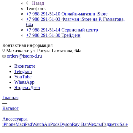
Назад
Телефоны
+7 988 291-51-10
Онлайн-магазин iStore
+7 988 291-51-03
Флагман iStore на Р. Гамзатова,
64а
+7 988 291-51-14
Сервисный центр
+7 988 291-51-30
Трейд-ин
Контактная информация
Махачкала: ул. Расула Гамзатова, 64а
orders@istore-d.ru
Вконтакте
Telegram
YouTube
WhatsApp
Яндекс.Дзен
Главная
—
Каталог
—
Аксессуары
iPhone
Mac
iPad
Watch
AirPods
Dyson
Ray-Ban
Чехлы
Гаджеты
Sale
—