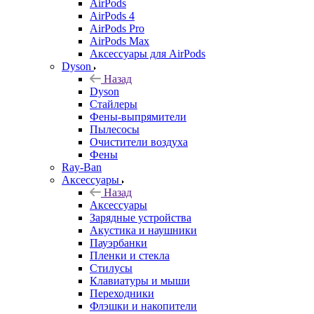
AirPods
AirPods 4
AirPods Pro
AirPods Max
Аксессуары для AirPods
Dyson
Назад
Dyson
Стайлеры
Фены-выпрямители
Пылесосы
Очистители воздуха
Фены
Ray-Ban
Аксессуары
Назад
Аксессуары
Зарядные устройства
Акустика и наушники
Пауэрбанки
Пленки и стекла
Стилусы
Клавиатуры и мыши
Переходники
Флэшки и накопители