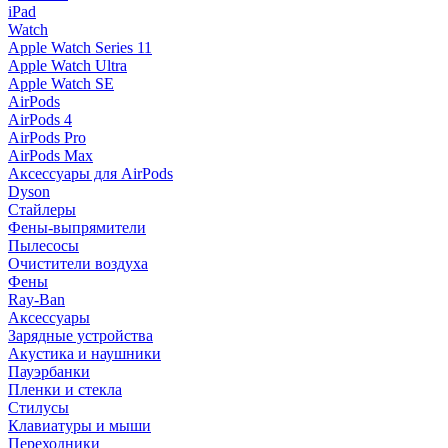
iPad
Watch
Apple Watch Series 11
Apple Watch Ultra
Apple Watch SE
AirPods
AirPods 4
AirPods Pro
AirPods Max
Аксессуары для AirPods
Dyson
Стайлеры
Фены-выпрямители
Пылесосы
Очистители воздуха
Фены
Ray-Ban
Аксессуары
Зарядные устройства
Акустика и наушники
Пауэрбанки
Пленки и стекла
Стилусы
Клавиатуры и мыши
Переходники