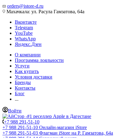
orders@istore-d.ru
Махачкала: ул. Расула Гамзатова, 64а
Вконтакте
Telegram
YouTube
WhatsApp
Яндекс.Дзен
О компании
Программа лояльности
Услуги
Как купить
Условия доставки
Бренды
Контакты
Блог
...
Войти
+7 988 291-51-10
+7 988 291-51-10
Онлайн-магазин iStore
+7 988 291-51-03
Флагман iStore на Р. Гамзатова, 64а