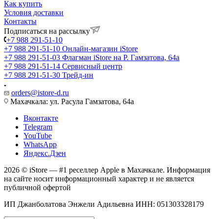
Как купить
Условия доставки
Контакты
Подписаться на рассылку
+7 988 291-51-10
+7 988 291-51-10
Онлайн-магазин iStore
+7 988 291-51-03
Флагман iStore на Р. Гамзатова, 64а
+7 988 291-51-14
Сервисный центр
+7 988 291-51-30
Трейд-ин
orders@istore-d.ru
Махачкала: ул. Расула Гамзатова, 64а
Вконтакте
Telegram
YouTube
WhatsApp
Яндекс.Дзен
2026 © iStore — #1 реселлер Apple в Махачкале. Информация
на сайте носит информационный характер и не является
публичной офертой
ИП Джанболатова Энжели Адильевна ИНН: 051303328179