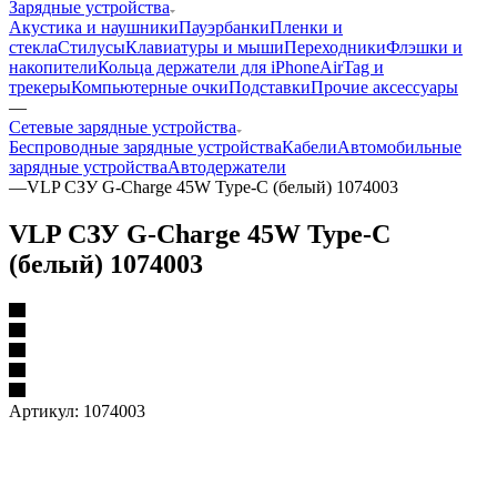
Зарядные устройства
Акустика и наушники
Пауэрбанки
Пленки и
стекла
Стилусы
Клавиатуры и мыши
Переходники
Флэшки и
накопители
Кольца держатели для iPhone
AirTag и
трекеры
Компьютерные очки
Подставки
Прочие аксессуары
—
Сетевые зарядные устройства
Беспроводные зарядные устройства
Кабели
Автомобильные
зарядные устройства
Автодержатели
—
VLP СЗУ G-Charge 45W Type-C (белый) 1074003
VLP СЗУ G-Charge 45W Type-C
(белый) 1074003
Артикул:
1074003