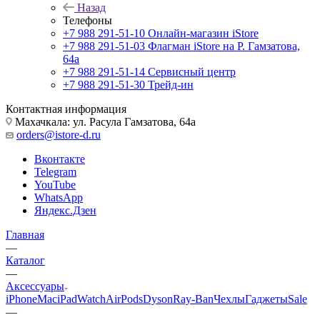
Назад
Телефоны
+7 988 291-51-10
Онлайн-магазин iStore
+7 988 291-51-03
Флагман iStore на Р. Гамзатова,
64а
+7 988 291-51-14
Сервисный центр
+7 988 291-51-30
Трейд-ин
Контактная информация
Махачкала: ул. Расула Гамзатова, 64а
orders@istore-d.ru
Вконтакте
Telegram
YouTube
WhatsApp
Яндекс.Дзен
Главная
—
Каталог
—
Аксессуары
iPhone
Mac
iPad
Watch
AirPods
Dyson
Ray-Ban
Чехлы
Гаджеты
Sale
—