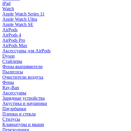
iPad
Watch
Apple Watch Series 11
Apple Watch Ultra
Apple Watch SE
AirPods
AirPods 4
AirPods Pro
AirPods Max
Аксессуары для AirPods
Dyson
Стайлеры
Фены-выпрямители
Пылесосы
Очистители воздуха
Фены
Ray-Ban
Аксессуары
Зарядные устройства
Акустика и наушники
Пауэрбанки
Пленки и стекла
Стилусы
Клавиатуры и мыши
Переходники