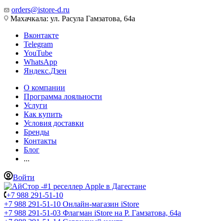
orders@istore-d.ru
Махачкала: ул. Расула Гамзатова, 64а
Вконтакте
Telegram
YouTube
WhatsApp
Яндекс.Дзен
О компании
Программа лояльности
Услуги
Как купить
Условия доставки
Бренды
Контакты
Блог
...
Войти
+7 988 291-51-10
+7 988 291-51-10
Онлайн-магазин iStore
+7 988 291-51-03
Флагман iStore на Р. Гамзатова, 64а