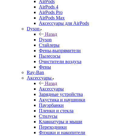
AirPods
AirPods 4
AirPods Pro
AirPods Max
Аксессуары для AirPods
Dyson
Назад
Dyson
Стайлеры
Фены-выпрямители
Пылесосы
Очистители воздуха
Фены
Ray-Ban
Аксессуары
Назад
Аксессуары
Зарядные устройства
Акустика и наушники
Пауэрбанки
Пленки и стекла
Стилусы
Клавиатуры и мыши
Переходники
Флэшки и накопители