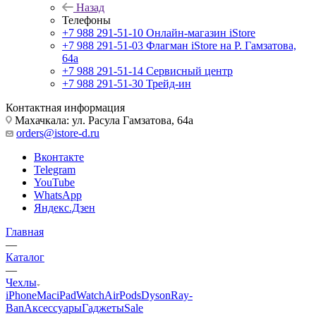
Назад
Телефоны
+7 988 291-51-10
Онлайн-магазин iStore
+7 988 291-51-03
Флагман iStore на Р. Гамзатова,
64а
+7 988 291-51-14
Сервисный центр
+7 988 291-51-30
Трейд-ин
Контактная информация
Махачкала: ул. Расула Гамзатова, 64а
orders@istore-d.ru
Вконтакте
Telegram
YouTube
WhatsApp
Яндекс.Дзен
Главная
—
Каталог
—
Чехлы
iPhone
Mac
iPad
Watch
AirPods
Dyson
Ray-
Ban
Аксессуары
Гаджеты
Sale