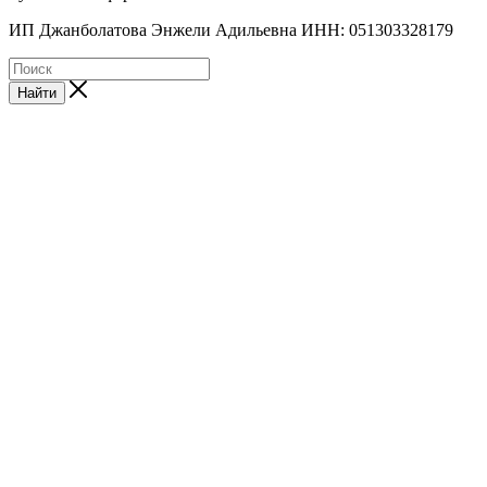
ИП Джанболатова Энжели Адильевна ИНН: 051303328179
Найти