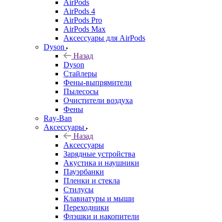
AirPods
AirPods 4
AirPods Pro
AirPods Max
Аксессуары для AirPods
Dyson
Назад
Dyson
Стайлеры
Фены-выпрямители
Пылесосы
Очистители воздуха
Фены
Ray-Ban
Аксессуары
Назад
Аксессуары
Зарядные устройства
Акустика и наушники
Пауэрбанки
Пленки и стекла
Стилусы
Клавиатуры и мыши
Переходники
Флэшки и накопители