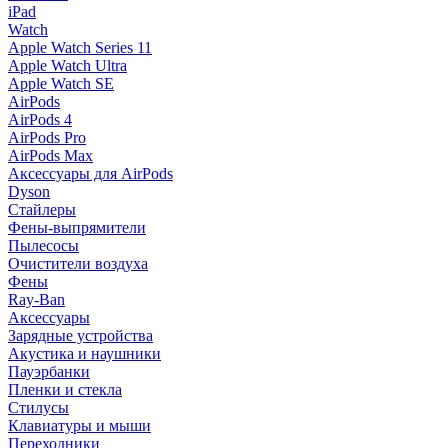
iPad
Watch
Apple Watch Series 11
Apple Watch Ultra
Apple Watch SE
AirPods
AirPods 4
AirPods Pro
AirPods Max
Аксессуары для AirPods
Dyson
Стайлеры
Фены-выпрямители
Пылесосы
Очистители воздуха
Фены
Ray-Ban
Аксессуары
Зарядные устройства
Акустика и наушники
Пауэрбанки
Пленки и стекла
Стилусы
Клавиатуры и мыши
Переходники