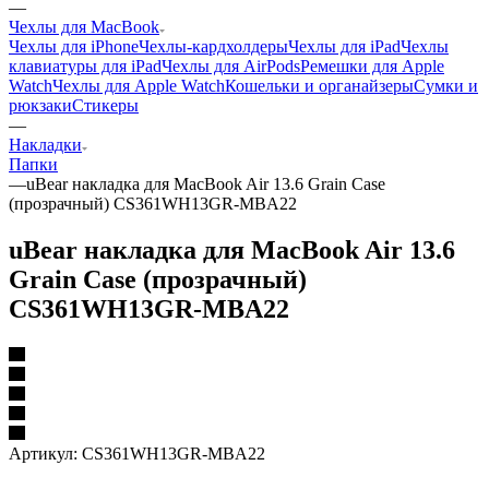
—
Чехлы для MacBook
Чехлы для iPhone
Чехлы-кардхолдеры
Чехлы для iPad
Чехлы
клавиатуры для iPad
Чехлы для AirPods
Ремешки для Apple
Watch
Чехлы для Apple Watch
Кошельки и органайзеры
Сумки и
рюкзаки
Стикеры
—
Накладки
Папки
—
uBear накладка для MacBook Air 13.6 Grain Case
(прозрачный) CS361WH13GR-MBA22
uBear накладка для MacBook Air 13.6
Grain Case (прозрачный)
CS361WH13GR-MBA22
Артикул:
CS361WH13GR-MBA22