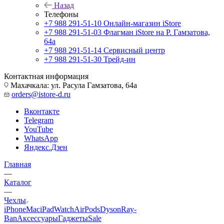
Назад
Телефоны
+7 988 291-51-10
Онлайн-магазин iStore
+7 988 291-51-03
Флагман iStore на Р. Гамзатова,
64а
+7 988 291-51-14
Сервисный центр
+7 988 291-51-30
Трейд-ин
Контактная информация
Махачкала: ул. Расула Гамзатова, 64а
orders@istore-d.ru
Вконтакте
Telegram
YouTube
WhatsApp
Яндекс.Дзен
Главная
—
Каталог
—
Чехлы
iPhone
Mac
iPad
Watch
AirPods
Dyson
Ray-
Ban
Аксессуары
Гаджеты
Sale