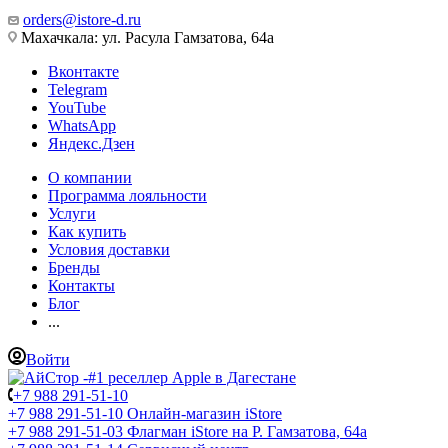
orders@istore-d.ru
Махачкала: ул. Расула Гамзатова, 64а
Вконтакте
Telegram
YouTube
WhatsApp
Яндекс.Дзен
О компании
Программа лояльности
Услуги
Как купить
Условия доставки
Бренды
Контакты
Блог
...
Войти
+7 988 291-51-10
+7 988 291-51-10
Онлайн-магазин iStore
+7 988 291-51-03
Флагман iStore на Р. Гамзатова, 64а