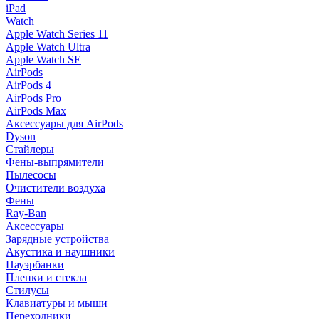
iPad
Watch
Apple Watch Series 11
Apple Watch Ultra
Apple Watch SE
AirPods
AirPods 4
AirPods Pro
AirPods Max
Аксессуары для AirPods
Dyson
Стайлеры
Фены-выпрямители
Пылесосы
Очистители воздуха
Фены
Ray-Ban
Аксессуары
Зарядные устройства
Акустика и наушники
Пауэрбанки
Пленки и стекла
Стилусы
Клавиатуры и мыши
Переходники