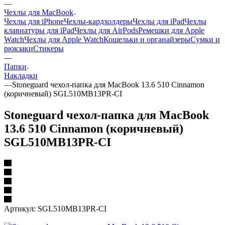
—
Чехлы для MacBook
Чехлы для iPhone
Чехлы-кардхолдеры
Чехлы для iPad
Чехлы
клавиатуры для iPad
Чехлы для AirPods
Ремешки для Apple
Watch
Чехлы для Apple Watch
Кошельки и органайзеры
Сумки и
рюкзаки
Стикеры
—
Папки
Накладки
—
Stoneguard чехол-папка для MacBook 13.6 510 Cinnamon
(коричневый) SGL510MB13PR-CI
Stoneguard чехол-папка для MacBook
13.6 510 Cinnamon (коричневый)
SGL510MB13PR-CI
Артикул:
SGL510MB13PR-CI