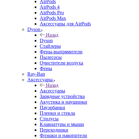
AirPods
AirPods 4
AirPods Pro
AirPods Max
Аксессуары для AirPods
Dyson
Назад
Dyson
Стайлеры
Фены-выпрямители
Пылесосы
Очистители воздуха
Фены
Ray-Ban
Аксессуары
Назад
Аксессуары
Зарядные устройства
Акустика и наушники
Пауэрбанки
Пленки и стекла
Стилусы
Клавиатуры и мыши
Переходники
Флэшки и накопители