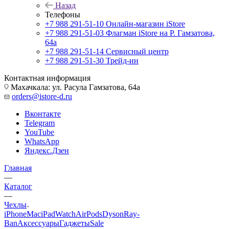
Назад
Телефоны
+7 988 291-51-10
Онлайн-магазин iStore
+7 988 291-51-03
Флагман iStore на Р. Гамзатова,
64а
+7 988 291-51-14
Сервисный центр
+7 988 291-51-30
Трейд-ин
Контактная информация
Махачкала: ул. Расула Гамзатова, 64а
orders@istore-d.ru
Вконтакте
Telegram
YouTube
WhatsApp
Яндекс.Дзен
Главная
—
Каталог
—
Чехлы
iPhone
Mac
iPad
Watch
AirPods
Dyson
Ray-
Ban
Аксессуары
Гаджеты
Sale