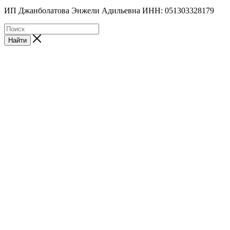
ИП Джанболатова Энжели Адильевна ИНН: 051303328179
Найти