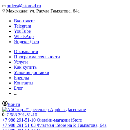
orders@istore-d.ru
Махачкала: ул. Расула Гамзатова, 64а
Вконтакте
Telegram
YouTube
WhatsApp
Яндекс.Дзен
О компании
Программа лояльности
Услуги
Как купить
Условия доставки
Бренды
Контакты
Блог
...
Войти
+7 988 291-51-10
+7 988 291-51-10
Онлайн-магазин iStore
+7 988 291-51-03
Флагман iStore на Р. Гамзатова, 64а