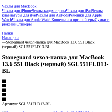
—
Чехлы для MacBook
Чехлы для iPhone
Чехлы-кардхолдеры
Чехлы для iPad
Чехлы
клавиатуры для iPad
Чехлы для AirPods
Ремешки для Apple
Watch
Чехлы для Apple Watch
Кошельки и органайзеры
Сумки и
рюкзаки
Стикеры
—
Папки
Накладки
—
Stoneguard чехол-папка для MacBook 13.6 551 Black
(черный) SGL551FLD13-BL
Stoneguard чехол-папка для MacBook
13.6 551 Black (черный) SGL551FLD13-
BL
Артикул:
SGL551FLD13-BL