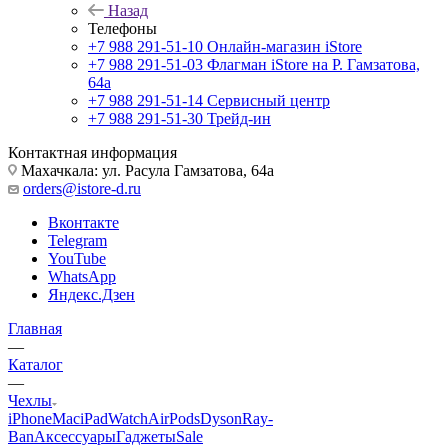
Назад
Телефоны
+7 988 291-51-10
Онлайн-магазин iStore
+7 988 291-51-03
Флагман iStore на Р. Гамзатова,
64а
+7 988 291-51-14
Сервисный центр
+7 988 291-51-30
Трейд-ин
Контактная информация
Махачкала: ул. Расула Гамзатова, 64а
orders@istore-d.ru
Вконтакте
Telegram
YouTube
WhatsApp
Яндекс.Дзен
Главная
—
Каталог
—
Чехлы
iPhone
Mac
iPad
Watch
AirPods
Dyson
Ray-
Ban
Аксессуары
Гаджеты
Sale