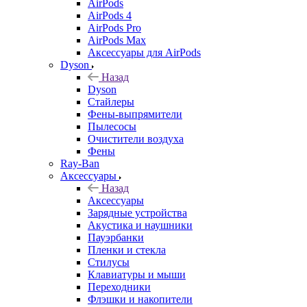
AirPods
AirPods 4
AirPods Pro
AirPods Max
Аксессуары для AirPods
Dyson
Назад
Dyson
Стайлеры
Фены-выпрямители
Пылесосы
Очистители воздуха
Фены
Ray-Ban
Аксессуары
Назад
Аксессуары
Зарядные устройства
Акустика и наушники
Пауэрбанки
Пленки и стекла
Стилусы
Клавиатуры и мыши
Переходники
Флэшки и накопители