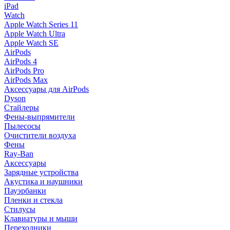
iPad
Watch
Apple Watch Series 11
Apple Watch Ultra
Apple Watch SE
AirPods
AirPods 4
AirPods Pro
AirPods Max
Аксессуары для AirPods
Dyson
Стайлеры
Фены-выпрямители
Пылесосы
Очистители воздуха
Фены
Ray-Ban
Аксессуары
Зарядные устройства
Акустика и наушники
Пауэрбанки
Пленки и стекла
Стилусы
Клавиатуры и мыши
Переходники