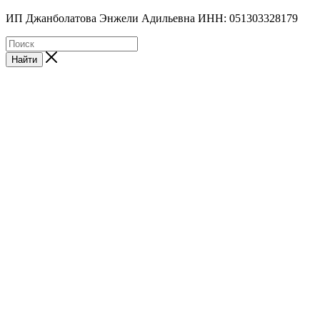
ИП Джанболатова Энжели Адильевна ИНН: 051303328179
Найти