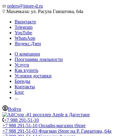
orders@istore-d.ru
Махачкала: ул. Расула Гамзатова, 64а
Вконтакте
Telegram
YouTube
WhatsApp
Яндекс.Дзен
О компании
Программа лояльности
Услуги
Как купить
Условия доставки
Бренды
Контакты
Блог
...
Войти
+7 988 291-51-10
+7 988 291-51-10
Онлайн-магазин iStore
+7 988 291-51-03
Флагман iStore на Р. Гамзатова, 64а