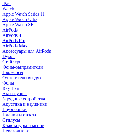
iPad
Watch
Apple Watch Series 11
Apple Watch Ultra
Apple Watch SE
AirPods
AirPods 4
AirPods Pro
AirPods Max
Аксессуары для AirPods
Dyson
Стайлеры
Фены-выпрямители
Пылесосы
Очистители воздуха
Фены
Ray-Ban
Аксессуары
Зарядные устройства
Акустика и наушники
Пауэрбанки
Пленки и стекла
Стилусы
Клавиатуры и мыши
Переходники