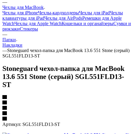
—
Чехлы для MacBook
Чехлы для iPhone
Чехлы-кардхолдеры
Чехлы для iPad
Чехлы
клавиатуры для iPad
Чехлы для AirPods
Ремешки для Apple
Watch
Чехлы для Apple Watch
Кошельки и органайзеры
Сумки и
рюкзаки
Стикеры
—
Папки
Накладки
—
Stoneguard чехол-папка для MacBook 13.6 551 Stone (серый)
SGL551FLD13-ST
Stoneguard чехол-папка для MacBook
13.6 551 Stone (серый) SGL551FLD13-
ST
Артикул:
SGL551FLD13-ST