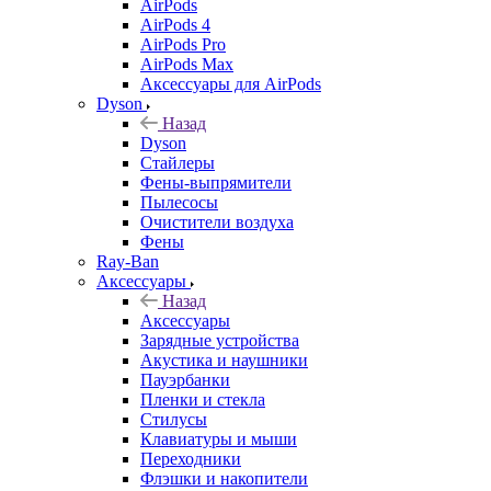
AirPods
AirPods 4
AirPods Pro
AirPods Max
Аксессуары для AirPods
Dyson
Назад
Dyson
Стайлеры
Фены-выпрямители
Пылесосы
Очистители воздуха
Фены
Ray-Ban
Аксессуары
Назад
Аксессуары
Зарядные устройства
Акустика и наушники
Пауэрбанки
Пленки и стекла
Стилусы
Клавиатуры и мыши
Переходники
Флэшки и накопители