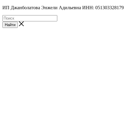
ИП Джанболатова Энжели Адильевна ИНН: 051303328179
Найти