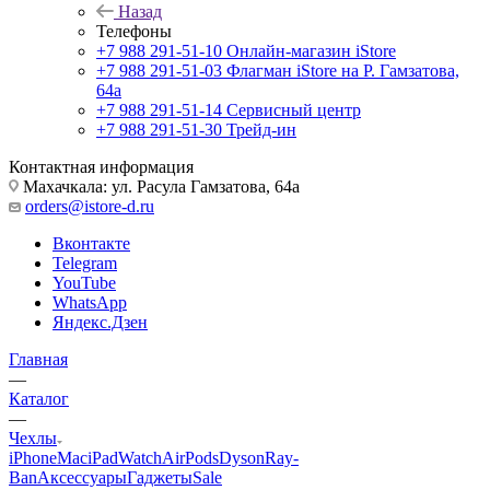
Назад
Телефоны
+7 988 291-51-10
Онлайн-магазин iStore
+7 988 291-51-03
Флагман iStore на Р. Гамзатова,
64а
+7 988 291-51-14
Сервисный центр
+7 988 291-51-30
Трейд-ин
Контактная информация
Махачкала: ул. Расула Гамзатова, 64а
orders@istore-d.ru
Вконтакте
Telegram
YouTube
WhatsApp
Яндекс.Дзен
Главная
—
Каталог
—
Чехлы
iPhone
Mac
iPad
Watch
AirPods
Dyson
Ray-
Ban
Аксессуары
Гаджеты
Sale