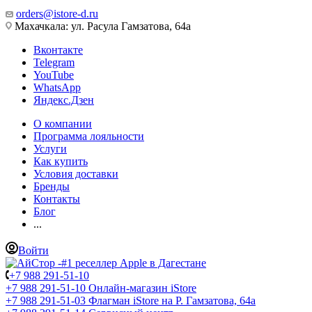
orders@istore-d.ru
Махачкала: ул. Расула Гамзатова, 64а
Вконтакте
Telegram
YouTube
WhatsApp
Яндекс.Дзен
О компании
Программа лояльности
Услуги
Как купить
Условия доставки
Бренды
Контакты
Блог
...
Войти
+7 988 291-51-10
+7 988 291-51-10
Онлайн-магазин iStore
+7 988 291-51-03
Флагман iStore на Р. Гамзатова, 64а