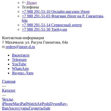
Назад
Телефоны
+7 988 291-51-10
Онлайн-магазин iStore
+7 988 291-51-03
Флагман iStore на Р. Гамзатова,
64а
+7 988 291-51-14
Сервисный центр
+7 988 291-51-30
Трейд-ин
Контактная информация
Махачкала: ул. Расула Гамзатова, 64а
orders@istore-d.ru
Вконтакте
Telegram
YouTube
WhatsApp
Яндекс.Дзен
Главная
—
Каталог
—
Чехлы
iPhone
Mac
iPad
Watch
AirPods
Dyson
Ray-
Ban
Аксессуары
Гаджеты
Sale