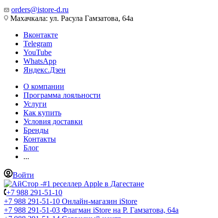
orders@istore-d.ru
Махачкала: ул. Расула Гамзатова, 64а
Вконтакте
Telegram
YouTube
WhatsApp
Яндекс.Дзен
О компании
Программа лояльности
Услуги
Как купить
Условия доставки
Бренды
Контакты
Блог
...
Войти
+7 988 291-51-10
+7 988 291-51-10
Онлайн-магазин iStore
+7 988 291-51-03
Флагман iStore на Р. Гамзатова, 64а