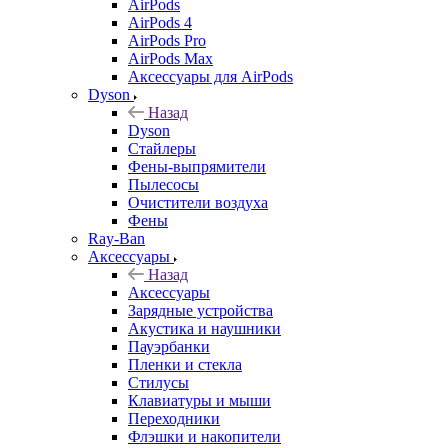
AirPods
AirPods 4
AirPods Pro
AirPods Max
Аксессуары для AirPods
Dyson
Назад
Dyson
Стайлеры
Фены-выпрямители
Пылесосы
Очистители воздуха
Фены
Ray-Ban
Аксессуары
Назад
Аксессуары
Зарядные устройства
Акустика и наушники
Пауэрбанки
Пленки и стекла
Стилусы
Клавиатуры и мыши
Переходники
Флэшки и накопители