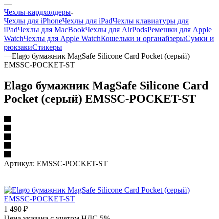
—
Чехлы-кардхолдеры
Чехлы для iPhone
Чехлы для iPad
Чехлы клавиатуры для
iPad
Чехлы для MacBook
Чехлы для AirPods
Ремешки для Apple
Watch
Чехлы для Apple Watch
Кошельки и органайзеры
Сумки и
рюкзаки
Стикеры
—
Elago бумажник MagSafe Silicone Card Pocket (серый)
EMSSC-POCKET-ST
Elago бумажник MagSafe Silicone Card
Pocket (серый) EMSSC-POCKET-ST
Артикул:
EMSSC-POCKET-ST
1 490
₽
Цена указана с учетом НДС 5%