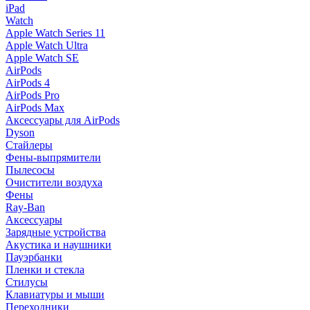
iPad
Watch
Apple Watch Series 11
Apple Watch Ultra
Apple Watch SE
AirPods
AirPods 4
AirPods Pro
AirPods Max
Аксессуары для AirPods
Dyson
Стайлеры
Фены-выпрямители
Пылесосы
Очистители воздуха
Фены
Ray-Ban
Аксессуары
Зарядные устройства
Акустика и наушники
Пауэрбанки
Пленки и стекла
Стилусы
Клавиатуры и мыши
Переходники