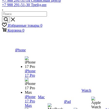
+7 988 291-51-14
Сервисный центр
+7 988 291-51-30
Трейд-ин
Избранные товары
0
Корзина
0
iPhone
iPhone
17 Pro
Watch
iPhone
Mac
17 Pro
iPad
Max