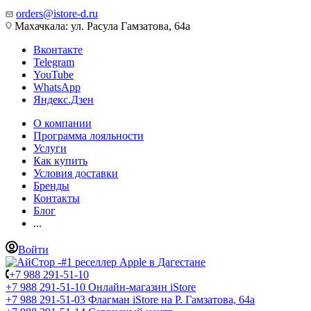
orders@istore-d.ru
Махачкала: ул. Расула Гамзатова, 64а
Вконтакте
Telegram
YouTube
WhatsApp
Яндекс.Дзен
О компании
Программа лояльности
Услуги
Как купить
Условия доставки
Бренды
Контакты
Блог
...
Войти
+7 988 291-51-10
+7 988 291-51-10
Онлайн-магазин iStore
+7 988 291-51-03
Флагман iStore на Р. Гамзатова, 64а