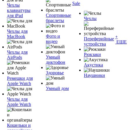
Sale
Чехлы
клавиатуры
Спортивные
для iPad
Чехлы
браслеты
Чехлы для
Фото и
MacBook
+
Переферийные
видео
ЕЩЕ
устройства
Чехлы для
Рюкзаки
Умный
AirPods
диктофон
Акустика
Здоровье
Наушники
Ремешки для
Apple Watch
Умный дом
Чехлы для
Apple Watch
Кошельки и