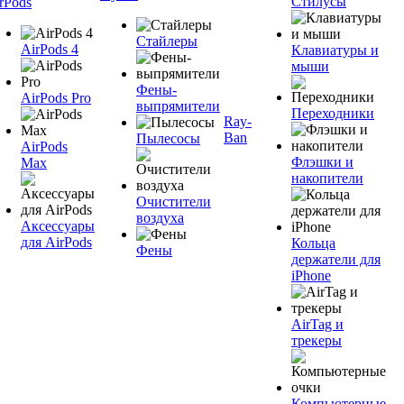
Стилусы
rPods
Стайлеры
AirPods 4
Клавиатуры и
мыши
Фены-
AirPods Pro
выпрямители
Переходники
Ray-
Ban
Пылесосы
AirPods
Флэшки и
Max
накопители
Очистители
воздуха
Аксессуары
для AirPods
Кольца
Фены
держатели для
iPhone
AirTag и
трекеры
Компьютерные