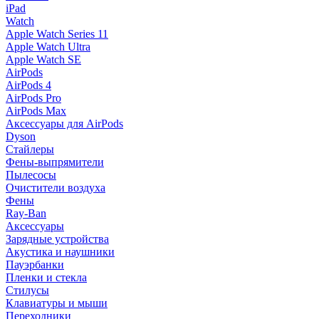
iPad
Watch
Apple Watch Series 11
Apple Watch Ultra
Apple Watch SE
AirPods
AirPods 4
AirPods Pro
AirPods Max
Аксессуары для AirPods
Dyson
Стайлеры
Фены-выпрямители
Пылесосы
Очистители воздуха
Фены
Ray-Ban
Аксессуары
Зарядные устройства
Акустика и наушники
Пауэрбанки
Пленки и стекла
Стилусы
Клавиатуры и мыши
Переходники