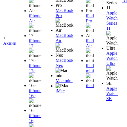
Ai
MacBook
Apple
Pro
iPhone
iPad
Watch
Air
Pro
Series
11
MacBook
Air
iPhone
iPad
Акции
17
Air
Apple
Watch
MacBook
Ultra
Neo
iPhone
iPad
17e
mini
Mac mini
iPad
Apple
iPhone
iMac
Watch
16e
SE
iPhone
16