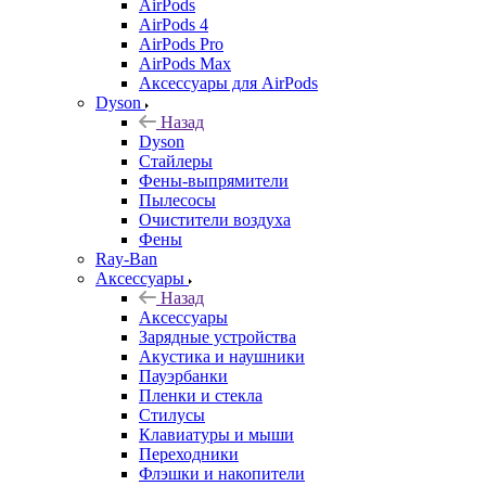
AirPods
AirPods 4
AirPods Pro
AirPods Max
Аксессуары для AirPods
Dyson
Назад
Dyson
Стайлеры
Фены-выпрямители
Пылесосы
Очистители воздуха
Фены
Ray-Ban
Аксессуары
Назад
Аксессуары
Зарядные устройства
Акустика и наушники
Пауэрбанки
Пленки и стекла
Стилусы
Клавиатуры и мыши
Переходники
Флэшки и накопители