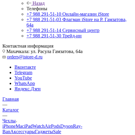
Назад
Телефоны
+7 988 291-51-10
Онлайн-магазин iStore
+7 988 291-51-03
Флагман iStore на Р. Гамзатова,
64а
+7 988 291-51-14
Сервисный центр
+7 988 291-51-30
Трейд-ин
Контактная информация
Махачкала: ул. Расула Гамзатова, 64а
orders@istore-d.ru
Вконтакте
Telegram
YouTube
WhatsApp
Яндекс.Дзен
Главная
—
Каталог
—
Чехлы
iPhone
Mac
iPad
Watch
AirPods
Dyson
Ray-
Ban
Аксессуары
Гаджеты
Sale