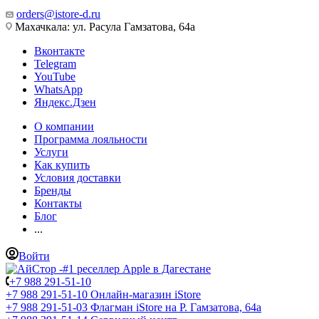
orders@istore-d.ru
Махачкала: ул. Расула Гамзатова, 64а
Вконтакте
Telegram
YouTube
WhatsApp
Яндекс.Дзен
О компании
Программа лояльности
Услуги
Как купить
Условия доставки
Бренды
Контакты
Блог
...
Войти
+7 988 291-51-10
+7 988 291-51-10
Онлайн-магазин iStore
+7 988 291-51-03
Флагман iStore на Р. Гамзатова, 64а