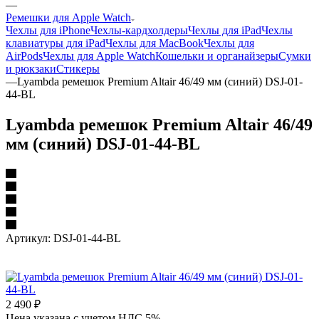
—
Ремешки для Apple Watch
Чехлы для iPhone
Чехлы-кардхолдеры
Чехлы для iPad
Чехлы
клавиатуры для iPad
Чехлы для MacBook
Чехлы для
AirPods
Чехлы для Apple Watch
Кошельки и органайзеры
Сумки
и рюкзаки
Стикеры
—
Lyambda ремешок Premium Altair 46/49 мм (синий) DSJ-01-
44-BL
Lyambda ремешок Premium Altair 46/49
мм (синий) DSJ-01-44-BL
Артикул:
DSJ-01-44-BL
2 490
₽
Цена указана с учетом НДС 5%