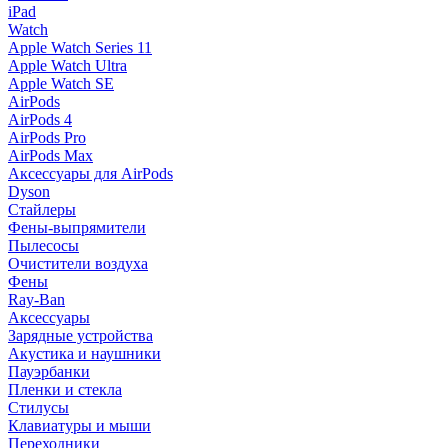
iPad
Watch
Apple Watch Series 11
Apple Watch Ultra
Apple Watch SE
AirPods
AirPods 4
AirPods Pro
AirPods Max
Аксессуары для AirPods
Dyson
Стайлеры
Фены-выпрямители
Пылесосы
Очистители воздуха
Фены
Ray-Ban
Аксессуары
Зарядные устройства
Акустика и наушники
Пауэрбанки
Пленки и стекла
Стилусы
Клавиатуры и мыши
Переходники