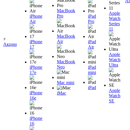
Ai
MacBook
Apple
Pro
iPhone
iPad
Watch
Air
Pro
Series
11
MacBook
Air
iPhone
iPad
Акции
17
Air
Apple
Watch
MacBook
Ultra
Neo
iPhone
iPad
17e
mini
Mac mini
iPad
Apple
iPhone
iMac
Watch
16e
SE
iPhone
16