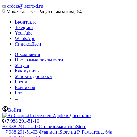
orders@istore-d.ru
Махачкала: ул. Расула Гамзатова, 64а
Вконтакте
Telegram
YouTube
WhatsApp
Яндекс.Дзен
О компании
Программа лояльности
Услуги
Как купить
Условия доставки
Бренды
Контакты
Блог
...
Войти
+7 988 291-51-10
+7 988 291-51-10
Онлайн-магазин iStore
+7 988 291-51-03
Флагман iStore на Р. Гамзатова, 64а