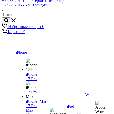
+7 988 291-51-14
Сервисный центр
+7 988 291-51-30
Трейд-ин
Избранные товары
0
Корзина
0
iPhone
iPhone
17 Pro
Watch
iPhone
Mac
17 Pro
iPad
Max