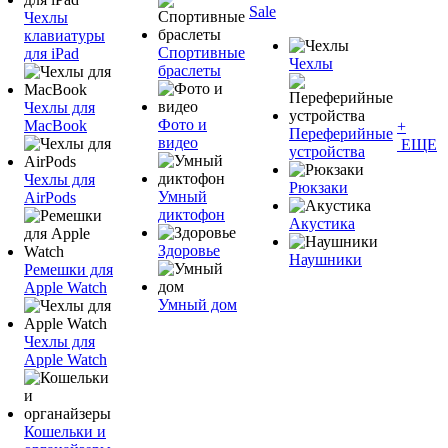
Sale
Чехлы
клавиатуры
Спортивные
для iPad
Чехлы
браслеты
Чехлы для
Фото и
MacBook
+
Переферийные
видео
ЕЩЕ
устройства
Чехлы для
Рюкзаки
Умный
AirPods
диктофон
Акустика
Здоровье
Наушники
Ремешки для
Apple Watch
Умный дом
Чехлы для
Apple Watch
Кошельки и