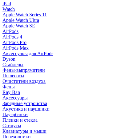
iPad
Watch
Apple Watch Series 11
Apple Watch Ultra
Apple Watch SE
AirPods
AirPods 4
AirPods Pro
AirPods Max
Аксессуары для AirPods
Dyson
Стайлеры
Фены-выпрямители
Пылесосы
Очистители воздуха
Фены
Ray-Ban
Аксессуары
Зарядные устройства
Акустика и наушники
Пауэрбанки
Пленки и стекла
Стилусы
Клавиатуры и мыши
Переходники