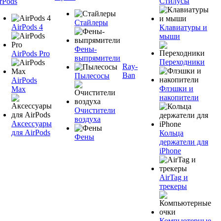
Стилусы
rPods
Стайлеры
AirPods 4
Клавиатуры и
мыши
Фены-
AirPods Pro
выпрямители
Переходники
Ray-
Ban
Пылесосы
AirPods
Флэшки и
Max
накопители
Очистители
воздуха
Аксессуары
для AirPods
Кольца
Фены
держатели для
iPhone
AirTag и
трекеры
Компьютерные