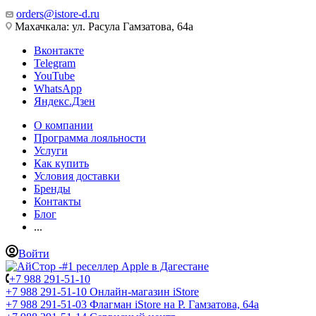
orders@istore-d.ru
Махачкала: ул. Расула Гамзатова, 64а
Вконтакте
Telegram
YouTube
WhatsApp
Яндекс.Дзен
О компании
Программа лояльности
Услуги
Как купить
Условия доставки
Бренды
Контакты
Блог
...
Войти
+7 988 291-51-10
+7 988 291-51-10
Онлайн-магазин iStore
+7 988 291-51-03
Флагман iStore на Р. Гамзатова, 64а