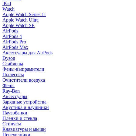
iPad
Watch
Apple Watch Series 11
Apple Watch Ultra
Apple Watch SE
AirPods
AirPods 4
AirPods Pro
AirPods Max
Аксессуары для AirPods
Dyson
Стайлеры
Фены-выпрямители
Пылесосы
Очистители воздуха
Фены
Ray-Ban
Аксессуары
Зарядные устройства
Акустика и наушники
Пауэрбанки
Пленки и стекла
Стилусы
Клавиатуры и мыши
Переходники