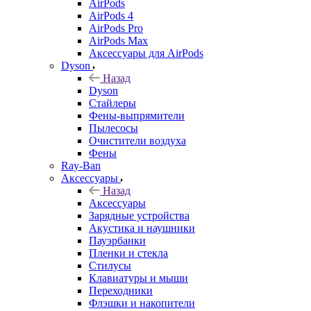
AirPods
AirPods 4
AirPods Pro
AirPods Max
Аксессуары для AirPods
Dyson
Назад
Dyson
Стайлеры
Фены-выпрямители
Пылесосы
Очистители воздуха
Фены
Ray-Ban
Аксессуары
Назад
Аксессуары
Зарядные устройства
Акустика и наушники
Пауэрбанки
Пленки и стекла
Стилусы
Клавиатуры и мыши
Переходники
Флэшки и накопители