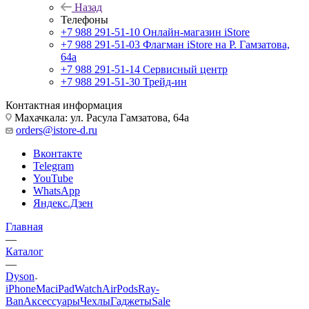
Назад
Телефоны
+7 988 291-51-10
Онлайн-магазин iStore
+7 988 291-51-03
Флагман iStore на Р. Гамзатова,
64а
+7 988 291-51-14
Сервисный центр
+7 988 291-51-30
Трейд-ин
Контактная информация
Махачкала: ул. Расула Гамзатова, 64а
orders@istore-d.ru
Вконтакте
Telegram
YouTube
WhatsApp
Яндекс.Дзен
Главная
—
Каталог
—
Dyson
iPhone
Mac
iPad
Watch
AirPods
Ray-
Ban
Аксессуары
Чехлы
Гаджеты
Sale