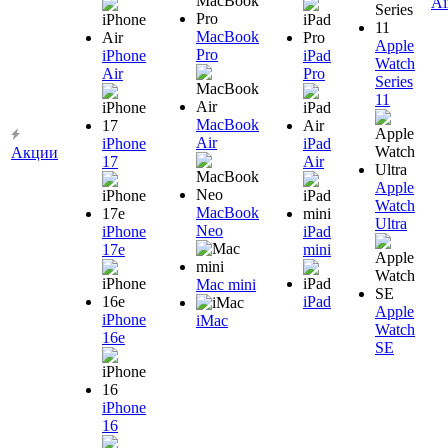
Ai
MacBook
Apple
Pro
iPhone
iPad
Watch
Air
Pro
Series
11
MacBook
Air
iPhone
iPad
Акции
17
Air
Apple
Watch
MacBook
Ultra
Neo
iPhone
iPad
17e
mini
Mac mini
iPad
Apple
iPhone
iMac
Watch
16e
SE
iPhone
16