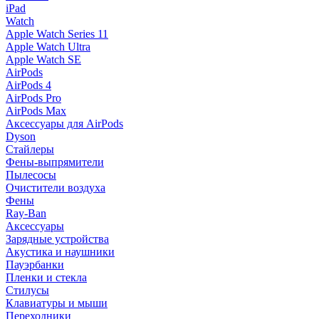
iPad
Watch
Apple Watch Series 11
Apple Watch Ultra
Apple Watch SE
AirPods
AirPods 4
AirPods Pro
AirPods Max
Аксессуары для AirPods
Dyson
Стайлеры
Фены-выпрямители
Пылесосы
Очистители воздуха
Фены
Ray-Ban
Аксессуары
Зарядные устройства
Акустика и наушники
Пауэрбанки
Пленки и стекла
Стилусы
Клавиатуры и мыши
Переходники