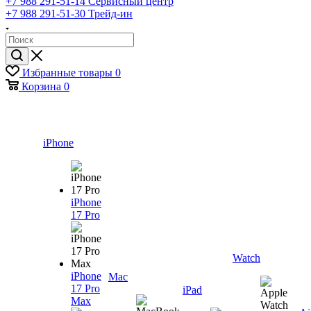
+7 988 291-51-14
Сервисный центр
+7 988 291-51-30
Трейд-ин
Избранные товары
0
Корзина
0
iPhone
iPhone
17 Pro
Watch
iPhone
Mac
17 Pro
iPad
Max