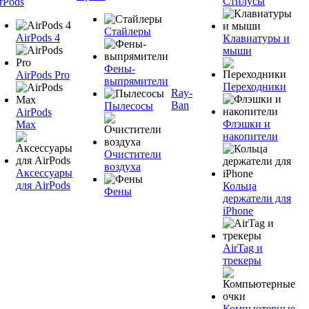
Стилусы
rPods
Стайлеры
AirPods 4
Клавиатуры и
мыши
Фены-
AirPods Pro
выпрямители
Переходники
Ray-
Ban
Пылесосы
AirPods
Флэшки и
Max
накопители
Очистители
воздуха
Аксессуары
для AirPods
Кольца
Фены
держатели для
iPhone
AirTag и
трекеры
Компьютерные