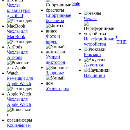
Sale
Чехлы
клавиатуры
Спортивные
для iPad
Чехлы
браслеты
Чехлы для
Фото и
MacBook
+
Переферийные
видео
ЕЩЕ
устройства
Чехлы для
Рюкзаки
Умный
AirPods
диктофон
Акустика
Здоровье
Наушники
Ремешки для
Apple Watch
Умный дом
Чехлы для
Apple Watch
Кошельки и