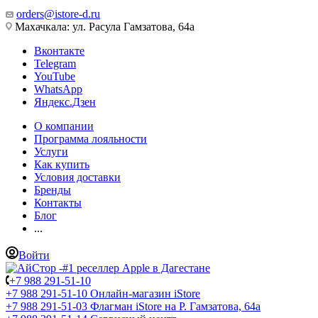
orders@istore-d.ru
Махачкала: ул. Расула Гамзатова, 64а
Вконтакте
Telegram
YouTube
WhatsApp
Яндекс.Дзен
О компании
Программа лояльности
Услуги
Как купить
Условия доставки
Бренды
Контакты
Блог
...
Войти
+7 988 291-51-10
+7 988 291-51-10
Онлайн-магазин iStore
+7 988 291-51-03
Флагман iStore на Р. Гамзатова, 64а