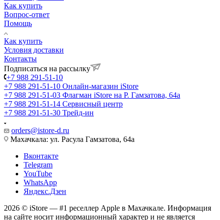
Как купить
Вопрос-ответ
Помощь
Как купить
Условия доставки
Контакты
Подписаться на рассылку
+7 988 291-51-10
+7 988 291-51-10
Онлайн-магазин iStore
+7 988 291-51-03
Флагман iStore на Р. Гамзатова, 64а
+7 988 291-51-14
Сервисный центр
+7 988 291-51-30
Трейд-ин
orders@istore-d.ru
Махачкала: ул. Расула Гамзатова, 64а
Вконтакте
Telegram
YouTube
WhatsApp
Яндекс.Дзен
2026 © iStore — #1 реселлер Apple в Махачкале. Информация
на сайте носит информационный характер и не является