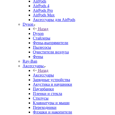
AirPods
AirPods 4
AirPods Pro
AirPods Max
Аксессуары для AirPods
Dyson
Назад
Dyson
Стайлеры
Фены-выпрямители
Пылесосы
Очистители воздуха
Фены
Ray-Ban
Аксессуары
Назад
Аксессуары
Зарядные устройства
Акустика и наушники
Пауэрбанки
Пленки и стекла
Стилусы
Клавиатуры и мыши
Переходники
Флэшки и накопители