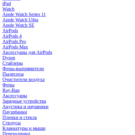
iPad
Watch
Apple Watch Series 11
Apple Watch Ultra
Apple Watch SE
AirPods
AirPods 4
AirPods Pro
AirPods Max
Аксессуары для AirPods
Dyson
Стайлеры
Фены-выпрямители
Пылесосы
Очистители воздуха
Фены
Ray-Ban
Аксессуары
Зарядные устройства
Акустика и наушники
Пауэрбанки
Пленки и стекла
Стилусы
Клавиатуры и мыши
Переходники