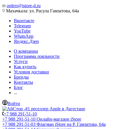
orders@istore-d.ru
Махачкала: ул. Расула Гамзатова, 64а
Вконтакте
Telegram
YouTube
WhatsApp
Яндекс.Дзен
О компании
Программа лояльности
Услуги
Как купить
Условия доставки
Бренды
Контакты
Блог
...
Войти
+7 988 291-51-10
+7 988 291-51-10
Онлайн-магазин iStore
+7 988 291-51-03
Флагман iStore на Р. Гамзатова, 64а