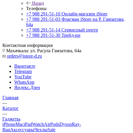
Назад
Телефоны
+7 988 291-51-10
Онлайн-магазин iStore
+7 988 291-51-03
Флагман iStore на Р. Гамзатова,
64а
+7 988 291-51-14
Сервисный центр
+7 988 291-51-30
Трейд-ин
Контактная информация
Махачкала: ул. Расула Гамзатова, 64а
orders@istore-d.ru
Вконтакте
Telegram
YouTube
WhatsApp
Яндекс.Дзен
Главная
—
Каталог
—
Гаджеты
iPhone
Mac
iPad
Watch
AirPods
Dyson
Ray-
Ban
Аксессуары
Чехлы
Sale