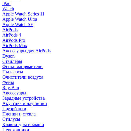
iPad
Watch
Apple Watch Series 11
Apple Watch Ultra
Apple Watch SE
AirPods
AirPods 4
AirPods Pro
AirPods Max
Аксессуары для AirPods
Dyson
Стайлеры
Фены-выпрямители
Пылесосы
Очистители воздуха
Фены
Ray-Ban
Аксессуары
Зарядные устройства
Акустика и наушники
Пауэрбанки
Пленки и стекла
Стилусы
Клавиатуры и мыши
Переходники