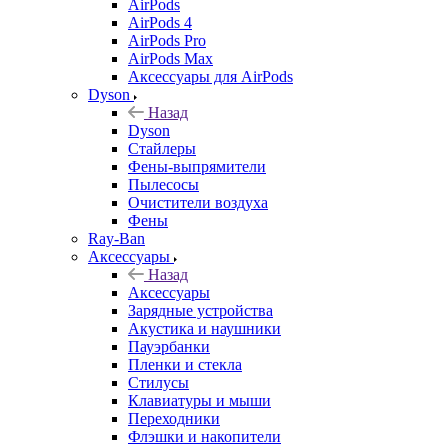
AirPods
AirPods 4
AirPods Pro
AirPods Max
Аксессуары для AirPods
Dyson
Назад
Dyson
Стайлеры
Фены-выпрямители
Пылесосы
Очистители воздуха
Фены
Ray-Ban
Аксессуары
Назад
Аксессуары
Зарядные устройства
Акустика и наушники
Пауэрбанки
Пленки и стекла
Стилусы
Клавиатуры и мыши
Переходники
Флэшки и накопители