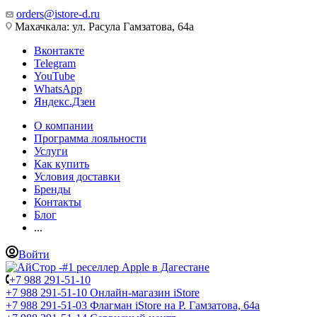
orders@istore-d.ru
Махачкала: ул. Расула Гамзатова, 64а
Вконтакте
Telegram
YouTube
WhatsApp
Яндекс.Дзен
О компании
Программа лояльности
Услуги
Как купить
Условия доставки
Бренды
Контакты
Блог
...
Войти
+7 988 291-51-10
+7 988 291-51-10
Онлайн-магазин iStore
+7 988 291-51-03
Флагман iStore на Р. Гамзатова, 64а