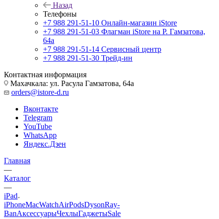
Назад
Телефоны
+7 988 291-51-10
Онлайн-магазин iStore
+7 988 291-51-03
Флагман iStore на Р. Гамзатова,
64а
+7 988 291-51-14
Сервисный центр
+7 988 291-51-30
Трейд-ин
Контактная информация
Махачкала: ул. Расула Гамзатова, 64а
orders@istore-d.ru
Вконтакте
Telegram
YouTube
WhatsApp
Яндекс.Дзен
Главная
—
Каталог
—
iPad
iPhone
Mac
Watch
AirPods
Dyson
Ray-
Ban
Аксессуары
Чехлы
Гаджеты
Sale