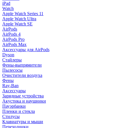
iPad
Watch
Apple Watch Series 11
Apple Watch Ultra
Apple Watch SE
AirPods
AirPods 4
AirPods Pro
AirPods Max
Аксессуары для AirPods
Dyson
Стайлеры
Фены-выпрямители
Пылесосы
Очистители воздуха
Фены
Ray-Ban
Аксессуары
Зарядные устройства
Акустика и наушники
Пауэрбанки
Пленки и стекла
Стилусы
Клавиатуры и мыши
Переходники