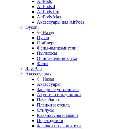
AirPods
AirPods 4
AirPods Pro
AirPods Max
Аксессуары для AirPods
Dyson
Назад
Dyson
Стайлеры
Фены-выпрямители
Пылесосы
Очистители воздуха
Фены
Ray-Ban
Аксессуары
Назад
Аксессуары
Зарядные устройства
Акустика и наушники
Пауэрбанки
Пленки и стекла
Стилусы
Клавиатуры и мыши
Переходники
Флэшки и накопители