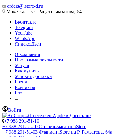
orders@istore-d.ru
Махачкала: ул. Расула Гамзатова, 64а
Вконтакте
Telegram
YouTube
WhatsApp
Яндекс.Дзен
О компании
Программа лояльности
Услуги
Как купить
Условия доставки
Бренды
Контакты
Блог
...
Войти
+7 988 291-51-10
+7 988 291-51-10
Онлайн-магазин iStore
+7 988 291-51-03
Флагман iStore на Р. Гамзатова, 64а