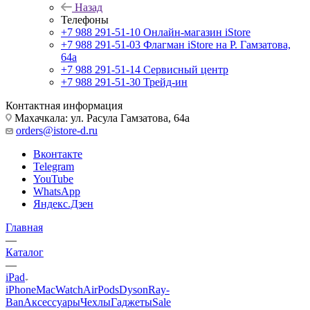
Назад
Телефоны
+7 988 291-51-10
Онлайн-магазин iStore
+7 988 291-51-03
Флагман iStore на Р. Гамзатова,
64а
+7 988 291-51-14
Сервисный центр
+7 988 291-51-30
Трейд-ин
Контактная информация
Махачкала: ул. Расула Гамзатова, 64а
orders@istore-d.ru
Вконтакте
Telegram
YouTube
WhatsApp
Яндекс.Дзен
Главная
—
Каталог
—
iPad
iPhone
Mac
Watch
AirPods
Dyson
Ray-
Ban
Аксессуары
Чехлы
Гаджеты
Sale