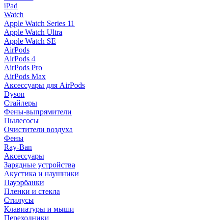
iPad
Watch
Apple Watch Series 11
Apple Watch Ultra
Apple Watch SE
AirPods
AirPods 4
AirPods Pro
AirPods Max
Аксессуары для AirPods
Dyson
Стайлеры
Фены-выпрямители
Пылесосы
Очистители воздуха
Фены
Ray-Ban
Аксессуары
Зарядные устройства
Акустика и наушники
Пауэрбанки
Пленки и стекла
Стилусы
Клавиатуры и мыши
Переходники