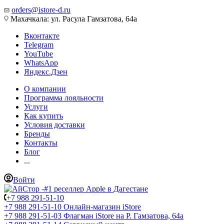
orders@istore-d.ru
Махачкала: ул. Расула Гамзатова, 64а
Вконтакте
Telegram
YouTube
WhatsApp
Яндекс.Дзен
О компании
Программа лояльности
Услуги
Как купить
Условия доставки
Бренды
Контакты
Блог
...
Войти
+7 988 291-51-10
+7 988 291-51-10
Онлайн-магазин iStore
+7 988 291-51-03
Флагман iStore на Р. Гамзатова, 64а