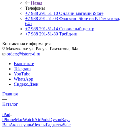
Назад
Телефоны
+7 988 291-51-10
Онлайн-магазин iStore
+7 988 291-51-03
Флагман iStore на Р. Гамзатова,
64а
+7 988 291-51-14
Сервисный центр
+7 988 291-51-30
Трейд-ин
Контактная информация
Махачкала: ул. Расула Гамзатова, 64а
orders@istore-d.ru
Вконтакте
Telegram
YouTube
WhatsApp
Яндекс.Дзен
Главная
—
Каталог
—
iPad
iPhone
Mac
Watch
AirPods
Dyson
Ray-
Ban
Аксессуары
Чехлы
Гаджеты
Sale