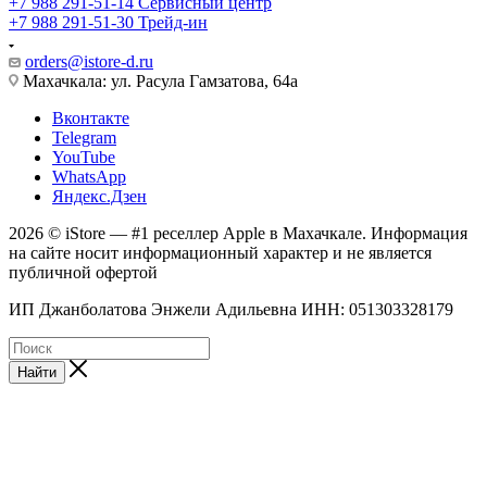
+7 988 291-51-14
Сервисный центр
+7 988 291-51-30
Трейд-ин
orders@istore-d.ru
Махачкала: ул. Расула Гамзатова, 64а
Вконтакте
Telegram
YouTube
WhatsApp
Яндекс.Дзен
2026 © iStore — #1 реселлер Apple в Махачкале. Информация
на сайте носит информационный характер и не является
публичной офертой
ИП Джанболатова Энжели Адильевна ИНН: 051303328179
Найти