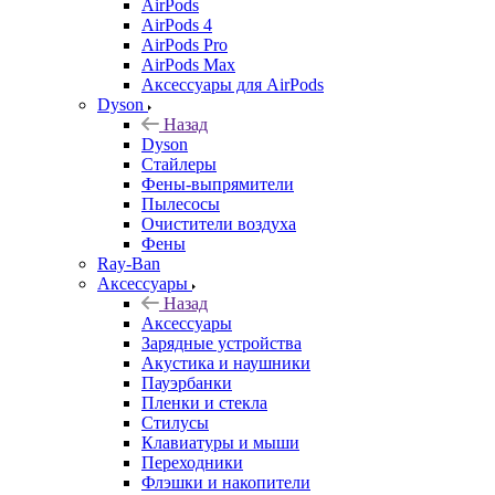
AirPods
AirPods 4
AirPods Pro
AirPods Max
Аксессуары для AirPods
Dyson
Назад
Dyson
Стайлеры
Фены-выпрямители
Пылесосы
Очистители воздуха
Фены
Ray-Ban
Аксессуары
Назад
Аксессуары
Зарядные устройства
Акустика и наушники
Пауэрбанки
Пленки и стекла
Стилусы
Клавиатуры и мыши
Переходники
Флэшки и накопители