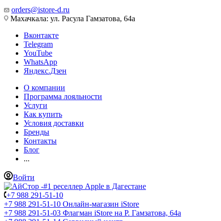
orders@istore-d.ru
Махачкала: ул. Расула Гамзатова, 64а
Вконтакте
Telegram
YouTube
WhatsApp
Яндекс.Дзен
О компании
Программа лояльности
Услуги
Как купить
Условия доставки
Бренды
Контакты
Блог
...
Войти
+7 988 291-51-10
+7 988 291-51-10
Онлайн-магазин iStore
+7 988 291-51-03
Флагман iStore на Р. Гамзатова, 64а