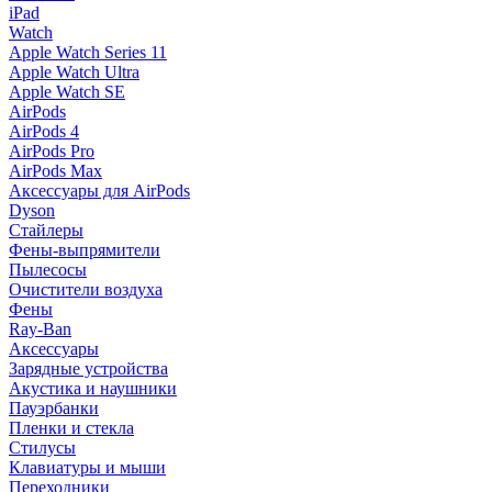
iPad
Watch
Apple Watch Series 11
Apple Watch Ultra
Apple Watch SE
AirPods
AirPods 4
AirPods Pro
AirPods Max
Аксессуары для AirPods
Dyson
Стайлеры
Фены-выпрямители
Пылесосы
Очистители воздуха
Фены
Ray-Ban
Аксессуары
Зарядные устройства
Акустика и наушники
Пауэрбанки
Пленки и стекла
Стилусы
Клавиатуры и мыши
Переходники