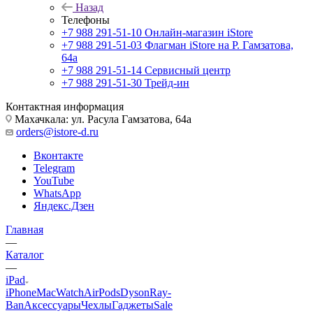
Назад
Телефоны
+7 988 291-51-10
Онлайн-магазин iStore
+7 988 291-51-03
Флагман iStore на Р. Гамзатова,
64а
+7 988 291-51-14
Сервисный центр
+7 988 291-51-30
Трейд-ин
Контактная информация
Махачкала: ул. Расула Гамзатова, 64а
orders@istore-d.ru
Вконтакте
Telegram
YouTube
WhatsApp
Яндекс.Дзен
Главная
—
Каталог
—
iPad
iPhone
Mac
Watch
AirPods
Dyson
Ray-
Ban
Аксессуары
Чехлы
Гаджеты
Sale