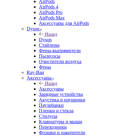
AirPods
AirPods 4
AirPods Pro
AirPods Max
Аксессуары для AirPods
Dyson
Назад
Dyson
Стайлеры
Фены-выпрямители
Пылесосы
Очистители воздуха
Фены
Ray-Ban
Аксессуары
Назад
Аксессуары
Зарядные устройства
Акустика и наушники
Пауэрбанки
Пленки и стекла
Стилусы
Клавиатуры и мыши
Переходники
Флэшки и накопители