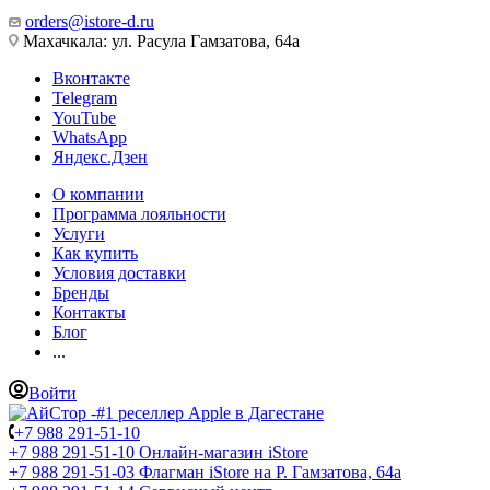
orders@istore-d.ru
Махачкала: ул. Расула Гамзатова, 64а
Вконтакте
Telegram
YouTube
WhatsApp
Яндекс.Дзен
О компании
Программа лояльности
Услуги
Как купить
Условия доставки
Бренды
Контакты
Блог
...
Войти
+7 988 291-51-10
+7 988 291-51-10
Онлайн-магазин iStore
+7 988 291-51-03
Флагман iStore на Р. Гамзатова, 64а