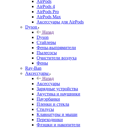
AirPods
AirPods 4
AirPods Pro
AirPods Max
Аксессуары для AirPods
Dyson
Назад
Dyson
Стайлеры
Фены-выпрямители
Пылесосы
Очистители воздуха
Фены
Ray-Ban
Аксессуары
Назад
Аксессуары
Зарядные устройства
Акустика и наушники
Пауэрбанки
Пленки и стекла
Стилусы
Клавиатуры и мыши
Переходники
Флэшки и накопители