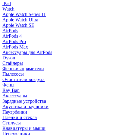
iPad
Watch
Apple Watch Series 11
Apple Watch Ultra
Apple Watch SE
AirPods
AirPods 4
AirPods Pro
AirPods Max
Аксессуары для AirPods
Dyson
Стайлеры
Фены-выпрямители
Пылесосы
Очистители воздуха
Фены
Ray-Ban
Аксессуары
Зарядные устройства
Акустика и наушники
Пауэрбанки
Пленки и стекла
Стилусы
Клавиатуры и мыши
Переходники