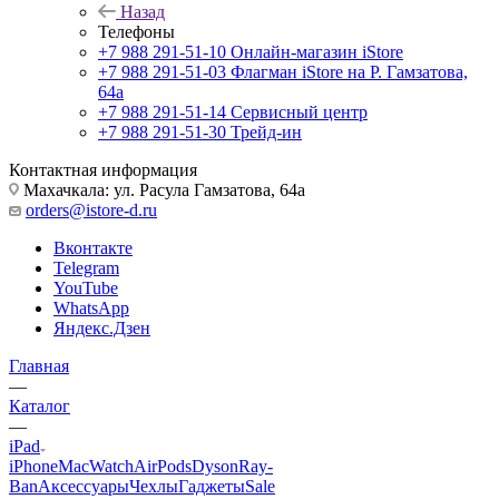
Назад
Телефоны
+7 988 291-51-10
Онлайн-магазин iStore
+7 988 291-51-03
Флагман iStore на Р. Гамзатова,
64а
+7 988 291-51-14
Сервисный центр
+7 988 291-51-30
Трейд-ин
Контактная информация
Махачкала: ул. Расула Гамзатова, 64а
orders@istore-d.ru
Вконтакте
Telegram
YouTube
WhatsApp
Яндекс.Дзен
Главная
—
Каталог
—
iPad
iPhone
Mac
Watch
AirPods
Dyson
Ray-
Ban
Аксессуары
Чехлы
Гаджеты
Sale