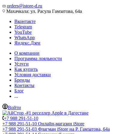
orders@istore-d.ru
Махачкала: ул. Расула Гамзатова, 64а
Вконтакте
Telegram
YouTube
WhatsApp
Яндекс.Дзен
О компании
Программа лояльности
Услуги
Как купить
Условия доставки
Бренды
Контакты
Блог
...
Войти
+7 988 291-51-10
+7 988 291-51-10
Онлайн-магазин iStore
+7 988 291-51-03
Флагман iStore на Р. Гамзатова, 64а