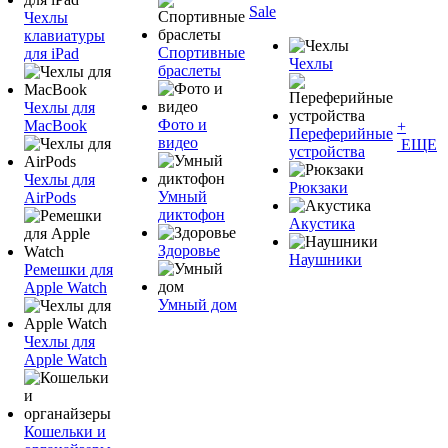
Sale
Чехлы
клавиатуры
Спортивные
для iPad
Чехлы
браслеты
Чехлы для
Фото и
MacBook
+
Переферийные
видео
ЕЩЕ
устройства
Чехлы для
Рюкзаки
Умный
AirPods
диктофон
Акустика
Здоровье
Наушники
Ремешки для
Apple Watch
Умный дом
Чехлы для
Apple Watch
Кошельки и