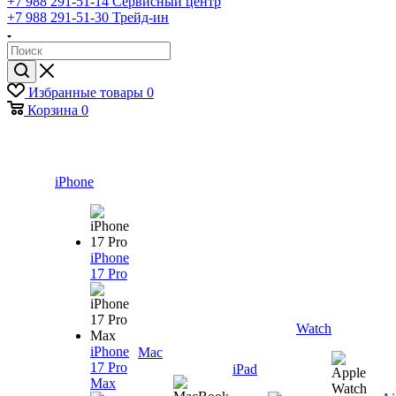
+7 988 291-51-14
Сервисный центр
+7 988 291-51-30
Трейд-ин
Избранные товары
0
Корзина
0
iPhone
iPhone
17 Pro
Watch
iPhone
Mac
17 Pro
iPad
Max