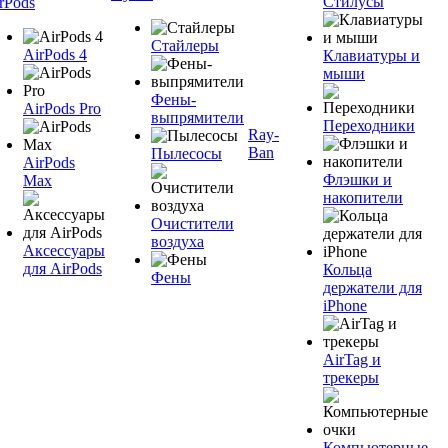
Стилусы
rPods
Стайлеры
AirPods 4
Клавиатуры и
мыши
Фены-
AirPods Pro
выпрямители
Переходники
Ray-
Ban
Пылесосы
AirPods
Флэшки и
Max
накопители
Очистители
воздуха
Аксессуары
для AirPods
Кольца
Фены
держатели для
iPhone
AirTag и
трекеры
Компьютерные