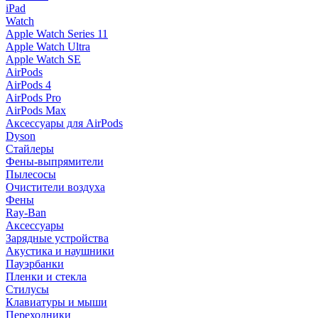
iPad
Watch
Apple Watch Series 11
Apple Watch Ultra
Apple Watch SE
AirPods
AirPods 4
AirPods Pro
AirPods Max
Аксессуары для AirPods
Dyson
Стайлеры
Фены-выпрямители
Пылесосы
Очистители воздуха
Фены
Ray-Ban
Аксессуары
Зарядные устройства
Акустика и наушники
Пауэрбанки
Пленки и стекла
Стилусы
Клавиатуры и мыши
Переходники