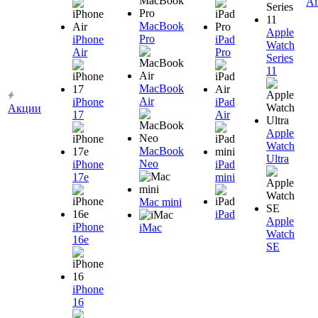
Ai
MacBook
Apple
Pro
iPhone
iPad
Watch
Air
Pro
Series
11
MacBook
Air
iPhone
iPad
Акции
17
Air
Apple
Watch
MacBook
Ultra
Neo
iPhone
iPad
17e
mini
Mac mini
iPad
Apple
iPhone
iMac
Watch
16e
SE
iPhone
16