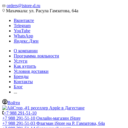
orders@istore-d.ru
Махачкала: ул. Расула Гамзатова, 64а
Вконтакте
Telegram
YouTube
WhatsApp
Яндекс.Дзен
О компании
Программа лояльности
Услуги
Как купить
Условия доставки
Бренды
Контакты
Блог
...
Войти
+7 988 291-51-10
+7 988 291-51-10
Онлайн-магазин iStore
+7 988 291-51-03
Флагман iStore на Р. Гамзатова, 64а