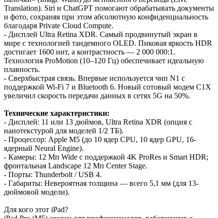
Translation). Siri и ChatGPT помогают обрабатывать документы
и фото, сохраняя при этом абсолютную конфиденциальность
благодаря Private Cloud Compute.
- Дисплей Ultra Retina XDR. Самый продвинутый экран в
мире с технологией тандемного OLED. Пиковая яркость HDR
достигает 1600 нит, а контрастность — 2 000 000:1.
Технология ProMotion (10–120 Гц) обеспечивает идеальную
плавность.
- Сверхбыстрая связь. Впервые используется чип N1 с
поддержкой Wi-Fi 7 и Bluetooth 6. Новый сотовый модем C1X
увеличил скорость передачи данных в сетях 5G на 50%.
Технические характеристики:
- Дисплей: 11 или 13 дюймов, Ultra Retina XDR (опция с
нанотекстурой для моделей 1/2 ТБ).
- Процессор: Apple M5 (до 10 ядер CPU, 10 ядер GPU, 16-
ядерный Neural Engine).
- Камеры: 12 Мп Wide с поддержкой 4K ProRes и Smart HDR;
фронтальная Landscape 12 Мп Center Stage.
- Порты: Thunderbolt / USB 4.
- Габариты: Невероятная толщина — всего 5,1 мм (для 13-
дюймовой модели).
Для кого этот iPad?