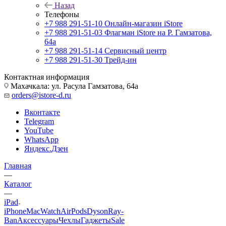
Назад
Телефоны
+7 988 291-51-10
Онлайн-магазин iStore
+7 988 291-51-03
Флагман iStore на Р. Гамзатова,
64а
+7 988 291-51-14
Сервисный центр
+7 988 291-51-30
Трейд-ин
Контактная информация
Махачкала: ул. Расула Гамзатова, 64а
orders@istore-d.ru
Вконтакте
Telegram
YouTube
WhatsApp
Яндекс.Дзен
Главная
—
Каталог
—
iPad
iPhone
Mac
Watch
AirPods
Dyson
Ray-
Ban
Аксессуары
Чехлы
Гаджеты
Sale