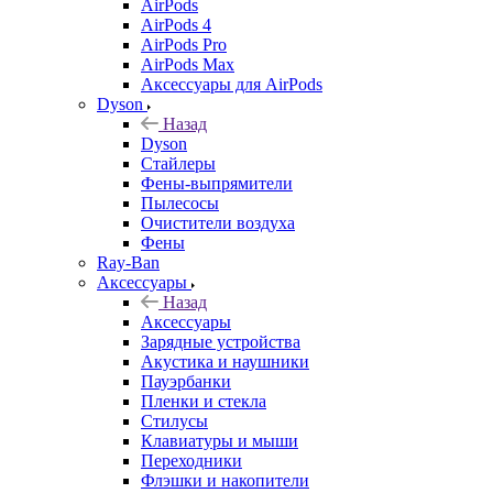
AirPods
AirPods 4
AirPods Pro
AirPods Max
Аксессуары для AirPods
Dyson
Назад
Dyson
Стайлеры
Фены-выпрямители
Пылесосы
Очистители воздуха
Фены
Ray-Ban
Аксессуары
Назад
Аксессуары
Зарядные устройства
Акустика и наушники
Пауэрбанки
Пленки и стекла
Стилусы
Клавиатуры и мыши
Переходники
Флэшки и накопители