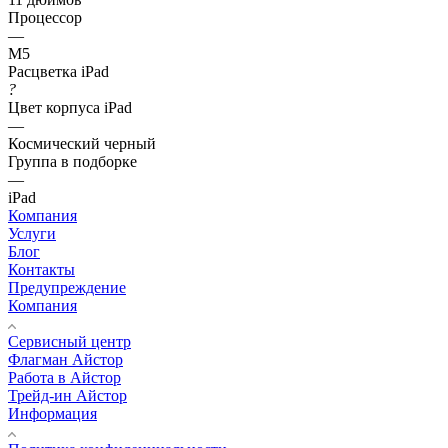
Процессор
—
M5
Расцветка iPad
?
Цвет корпуса iPad
—
Космический черный
Группа в подборке
—
iPad
Компания
Услуги
Блог
Контакты
Предупреждение
Компания
Сервисный центр
Флагман Айстор
Работа в Айстор
Трейд-ин Айстор
Информация