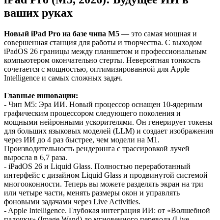
ваших руках
Новый iPad Pro на базе чипа M5
— это самая мощная и
совершенная станция для работы и творчества. С выходом
iPadOS 26 границы между планшетом и профессиональным
компьютером окончательно стерты. Невероятная тонкость
сочетается с мощностью, оптимизированной для Apple
Intelligence и самых сложных задач.
Главные инновации:
- Чип M5: Эра ИИ. Новый процессор оснащен 10-ядерным
графическим процессором следующего поколения и
мощными нейронными ускорителями. Он генерирует токены
для больших языковых моделей (LLM) и создает изображения
через ИИ до 4 раз быстрее, чем модели на M1.
Производительность рендеринга с трассировкой лучей
выросла в 6,7 раза.
- iPadOS 26 и Liquid Glass. Полностью переработанный
интерфейс с дизайном Liquid Glass и продвинутой системой
многооконности. Теперь вы можете разделять экран на три
или четыре части, менять размеры окон и управлять
фоновыми задачами через Live Activities.
- Apple Intelligence. Глубокая интеграция ИИ: от «Волшебной
палочки» (Image Wand) до мгновенного перевода (Live