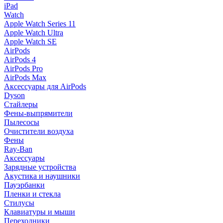
iPad
Watch
Apple Watch Series 11
Apple Watch Ultra
Apple Watch SE
AirPods
AirPods 4
AirPods Pro
AirPods Max
Аксессуары для AirPods
Dyson
Стайлеры
Фены-выпрямители
Пылесосы
Очистители воздуха
Фены
Ray-Ban
Аксессуары
Зарядные устройства
Акустика и наушники
Пауэрбанки
Пленки и стекла
Стилусы
Клавиатуры и мыши
Переходники