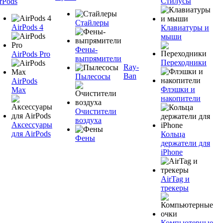
Стилусы
rPods
Стайлеры
AirPods 4
Клавиатуры и
мыши
Фены-
AirPods Pro
выпрямители
Переходники
Ray-
Ban
Пылесосы
AirPods
Флэшки и
Max
накопители
Очистители
воздуха
Аксессуары
для AirPods
Кольца
Фены
держатели для
iPhone
AirTag и
трекеры
Компьютерные