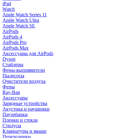
iPad
Watch
Apple Watch Series 11
Apple Watch Ultra
Apple Watch SE
AirPods
AirPods 4
AirPods Pro
AirPods Max
Аксессуары для AirPods
Dyson
Стайлеры
Фены-выпрямители
Пылесосы
Очистители воздуха
Фены
Ray-Ban
Аксессуары
Зарядные устройства
Акустика и наушники
Пауэрбанки
Пленки и стекла
Стилусы
Клавиатуры и мыши
Переходники