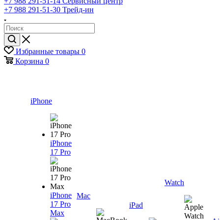
+7 988 291-51-14
Сервисный центр
+7 988 291-51-30
Трейд-ин
Избранные товары
0
Корзина
0
iPhone
iPhone
17 Pro
Watch
iPhone
Mac
17 Pro
iPad
Max