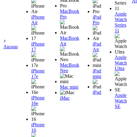
Ai
MacBook
Apple
Pro
iPhone
iPad
Watch
Air
Pro
Series
11
MacBook
Air
iPhone
iPad
Акции
17
Air
Apple
Watch
MacBook
Ultra
Neo
iPhone
iPad
17e
mini
Mac mini
iPad
Apple
iPhone
iMac
Watch
16e
SE
iPhone
16