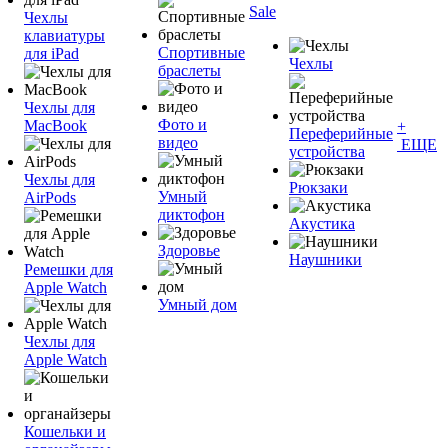
Sale
Чехлы
клавиатуры
Спортивные
для iPad
Чехлы
браслеты
Чехлы для
Фото и
MacBook
+
Переферийные
видео
ЕЩЕ
устройства
Чехлы для
Рюкзаки
Умный
AirPods
диктофон
Акустика
Здоровье
Наушники
Ремешки для
Apple Watch
Умный дом
Чехлы для
Apple Watch
Кошельки и