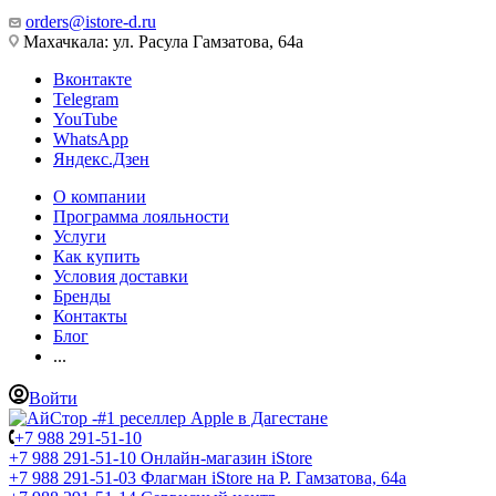
orders@istore-d.ru
Махачкала: ул. Расула Гамзатова, 64а
Вконтакте
Telegram
YouTube
WhatsApp
Яндекс.Дзен
О компании
Программа лояльности
Услуги
Как купить
Условия доставки
Бренды
Контакты
Блог
...
Войти
+7 988 291-51-10
+7 988 291-51-10
Онлайн-магазин iStore
+7 988 291-51-03
Флагман iStore на Р. Гамзатова, 64а