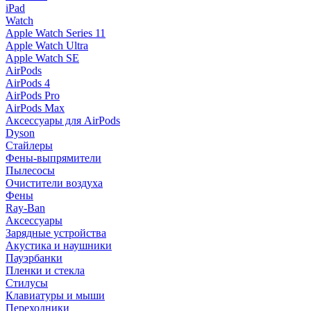
iPad
Watch
Apple Watch Series 11
Apple Watch Ultra
Apple Watch SE
AirPods
AirPods 4
AirPods Pro
AirPods Max
Аксессуары для AirPods
Dyson
Стайлеры
Фены-выпрямители
Пылесосы
Очистители воздуха
Фены
Ray-Ban
Аксессуары
Зарядные устройства
Акустика и наушники
Пауэрбанки
Пленки и стекла
Стилусы
Клавиатуры и мыши
Переходники