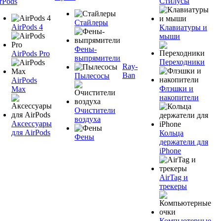
Стилусы
rPods
Стайлеры
AirPods 4
Клавиатуры и
мыши
Фены-
AirPods Pro
выпрямители
Переходники
Ray-
Ban
Пылесосы
AirPods
Флэшки и
Max
накопители
Очистители
воздуха
Аксессуары
для AirPods
Кольца
Фены
держатели для
iPhone
AirTag и
трекеры
Компьютерные