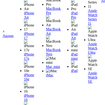
Ai
MacBook
Apple
Pro
iPhone
iPad
Watch
Air
Pro
Series
11
MacBook
Air
iPhone
iPad
Акции
17
Air
Apple
Watch
MacBook
Ultra
Neo
iPhone
iPad
17e
mini
Mac mini
iPad
Apple
iPhone
iMac
Watch
16e
SE
iPhone
16