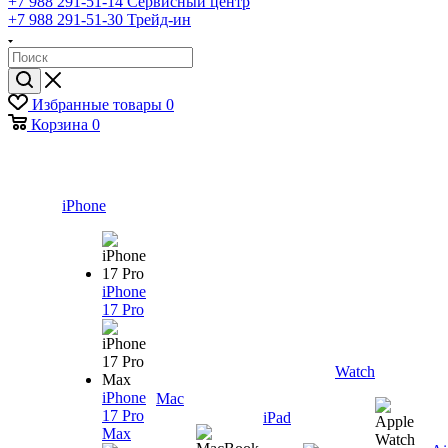
+7 988 291-51-14
Сервисный центр
+7 988 291-51-30
Трейд-ин
Избранные товары
0
Корзина
0
iPhone
iPhone
17 Pro
Watch
iPhone
Mac
17 Pro
iPad
Max