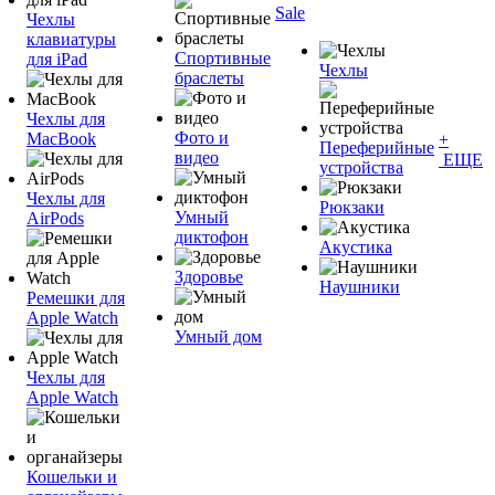
Sale
Чехлы
клавиатуры
Спортивные
для iPad
Чехлы
браслеты
Чехлы для
Фото и
MacBook
+
Переферийные
видео
ЕЩЕ
устройства
Чехлы для
Рюкзаки
Умный
AirPods
диктофон
Акустика
Здоровье
Наушники
Ремешки для
Apple Watch
Умный дом
Чехлы для
Apple Watch
Кошельки и