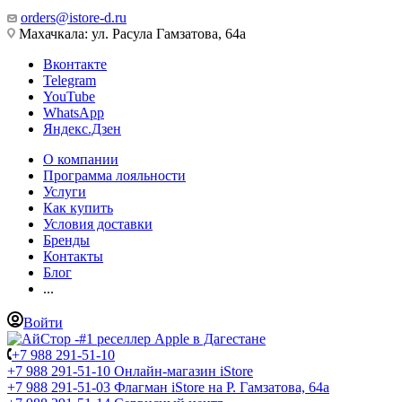
orders@istore-d.ru
Махачкала: ул. Расула Гамзатова, 64а
Вконтакте
Telegram
YouTube
WhatsApp
Яндекс.Дзен
О компании
Программа лояльности
Услуги
Как купить
Условия доставки
Бренды
Контакты
Блог
...
Войти
+7 988 291-51-10
+7 988 291-51-10
Онлайн-магазин iStore
+7 988 291-51-03
Флагман iStore на Р. Гамзатова, 64а