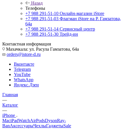
Назад
Телефоны
+7 988 291-51-10
Онлайн-магазин iStore
+7 988 291-51-03
Флагман iStore на Р. Гамзатова,
64а
+7 988 291-51-14
Сервисный центр
+7 988 291-51-30
Трейд-ин
Контактная информация
Махачкала: ул. Расула Гамзатова, 64а
orders@istore-d.ru
Вконтакте
Telegram
YouTube
WhatsApp
Яндекс.Дзен
Главная
—
Каталог
—
iPhone
Mac
iPad
Watch
AirPods
Dyson
Ray-
Ban
Аксессуары
Чехлы
Гаджеты
Sale