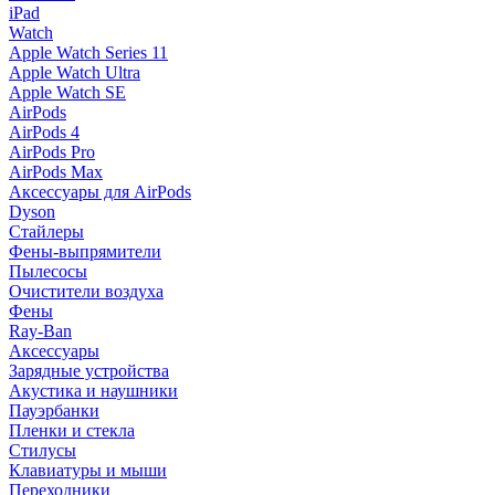
iPad
Watch
Apple Watch Series 11
Apple Watch Ultra
Apple Watch SE
AirPods
AirPods 4
AirPods Pro
AirPods Max
Аксессуары для AirPods
Dyson
Стайлеры
Фены-выпрямители
Пылесосы
Очистители воздуха
Фены
Ray-Ban
Аксессуары
Зарядные устройства
Акустика и наушники
Пауэрбанки
Пленки и стекла
Стилусы
Клавиатуры и мыши
Переходники