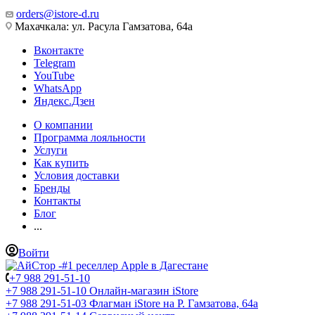
orders@istore-d.ru
Махачкала: ул. Расула Гамзатова, 64а
Вконтакте
Telegram
YouTube
WhatsApp
Яндекс.Дзен
О компании
Программа лояльности
Услуги
Как купить
Условия доставки
Бренды
Контакты
Блог
...
Войти
+7 988 291-51-10
+7 988 291-51-10
Онлайн-магазин iStore
+7 988 291-51-03
Флагман iStore на Р. Гамзатова, 64а