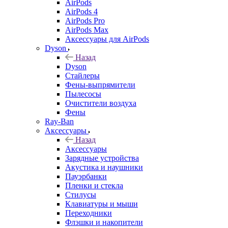
AirPods
AirPods 4
AirPods Pro
AirPods Max
Аксессуары для AirPods
Dyson
Назад
Dyson
Стайлеры
Фены-выпрямители
Пылесосы
Очистители воздуха
Фены
Ray-Ban
Аксессуары
Назад
Аксессуары
Зарядные устройства
Акустика и наушники
Пауэрбанки
Пленки и стекла
Стилусы
Клавиатуры и мыши
Переходники
Флэшки и накопители