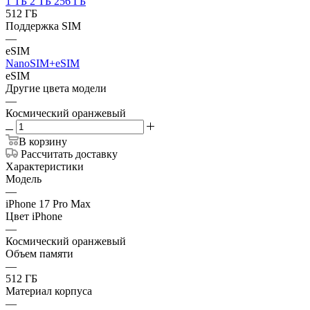
1 ТБ
2 ТБ
256 ГБ
512 ГБ
Поддержка SIM
—
eSIM
NanoSIM+eSIM
eSIM
Другие цвета модели
—
Космический оранжевый
В корзину
Рассчитать доставку
Характеристики
Модель
—
iPhone 17 Pro Max
Цвет iPhone
—
Космический оранжевый
Объем памяти
—
512 ГБ
Материал корпуса
—