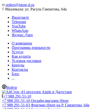
orders@istore-d.ru
Махачкала: ул. Расула Гамзатова, 64а
Вконтакте
Telegram
YouTube
WhatsApp
Яндекс.Дзен
О компании
Программа лояльности
Услуги
Как купить
Условия доставки
Бренды
Контакты
Блог
...
Войти
+7 988 291-51-10
+7 988 291-51-10
Онлайн-магазин iStore
+7 988 291-51-03
Флагман iStore на Р. Гамзатова, 64а