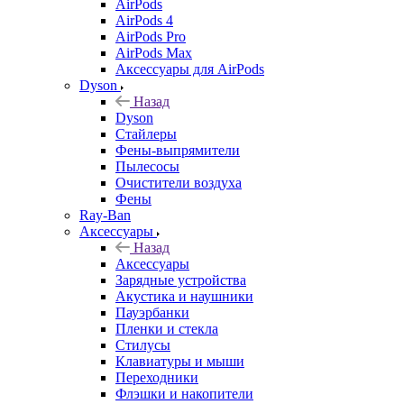
AirPods
AirPods 4
AirPods Pro
AirPods Max
Аксессуары для AirPods
Dyson
Назад
Dyson
Стайлеры
Фены-выпрямители
Пылесосы
Очистители воздуха
Фены
Ray-Ban
Аксессуары
Назад
Аксессуары
Зарядные устройства
Акустика и наушники
Пауэрбанки
Пленки и стекла
Стилусы
Клавиатуры и мыши
Переходники
Флэшки и накопители