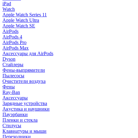
iPad
Watch
Apple Watch Series 11
Apple Watch Ultra
Apple Watch SE
AirPods
AirPods 4
AirPods Pro
AirPods Max
Аксессуары для AirPods
Dyson
Стайлеры
Фены-выпрямители
Пылесосы
Очистители воздуха
Фены
Ray-Ban
Аксессуары
Зарядные устройства
Акустика и наушники
Пауэрбанки
Пленки и стекла
Стилусы
Клавиатуры и мыши
Переходники