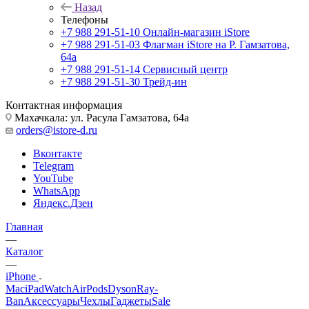
Назад
Телефоны
+7 988 291-51-10
Онлайн-магазин iStore
+7 988 291-51-03
Флагман iStore на Р. Гамзатова,
64а
+7 988 291-51-14
Сервисный центр
+7 988 291-51-30
Трейд-ин
Контактная информация
Махачкала: ул. Расула Гамзатова, 64а
orders@istore-d.ru
Вконтакте
Telegram
YouTube
WhatsApp
Яндекс.Дзен
Главная
—
Каталог
—
iPhone
Mac
iPad
Watch
AirPods
Dyson
Ray-
Ban
Аксессуары
Чехлы
Гаджеты
Sale