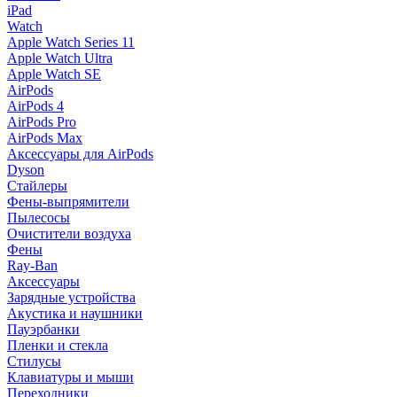
iPad
Watch
Apple Watch Series 11
Apple Watch Ultra
Apple Watch SE
AirPods
AirPods 4
AirPods Pro
AirPods Max
Аксессуары для AirPods
Dyson
Стайлеры
Фены-выпрямители
Пылесосы
Очистители воздуха
Фены
Ray-Ban
Аксессуары
Зарядные устройства
Акустика и наушники
Пауэрбанки
Пленки и стекла
Стилусы
Клавиатуры и мыши
Переходники