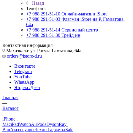
Назад
Телефоны
+7 988 291-51-10
Онлайн-магазин iStore
+7 988 291-51-03
Флагман iStore на Р. Гамзатова,
64а
+7 988 291-51-14
Сервисный центр
+7 988 291-51-30
Трейд-ин
Контактная информация
Махачкала: ул. Расула Гамзатова, 64а
orders@istore-d.ru
Вконтакте
Telegram
YouTube
WhatsApp
Яндекс.Дзен
Главная
—
Каталог
—
iPhone
Mac
iPad
Watch
AirPods
Dyson
Ray-
Ban
Аксессуары
Чехлы
Гаджеты
Sale