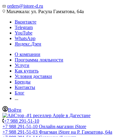
orders@istore-d.ru
Махачкала: ул. Расула Гамзатова, 64а
Вконтакте
Telegram
YouTube
WhatsApp
Яндекс.Дзен
О компании
Программа лояльности
Услуги
Как купить
Условия доставки
Бренды
Контакты
Блог
...
Войти
+7 988 291-51-10
+7 988 291-51-10
Онлайн-магазин iStore
+7 988 291-51-03
Флагман iStore на Р. Гамзатова, 64а