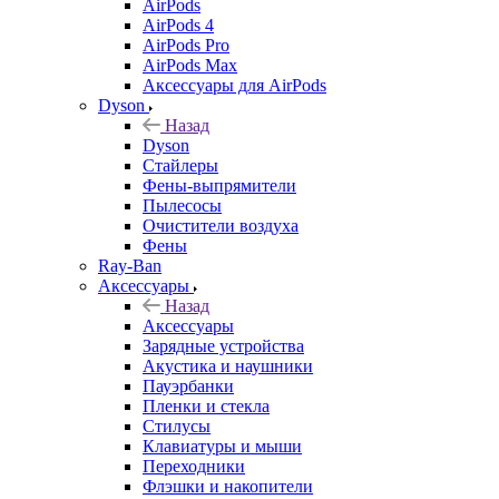
AirPods
AirPods 4
AirPods Pro
AirPods Max
Аксессуары для AirPods
Dyson
Назад
Dyson
Стайлеры
Фены-выпрямители
Пылесосы
Очистители воздуха
Фены
Ray-Ban
Аксессуары
Назад
Аксессуары
Зарядные устройства
Акустика и наушники
Пауэрбанки
Пленки и стекла
Стилусы
Клавиатуры и мыши
Переходники
Флэшки и накопители