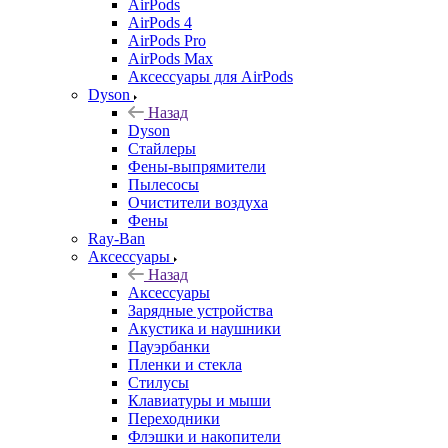
AirPods
AirPods 4
AirPods Pro
AirPods Max
Аксессуары для AirPods
Dyson
Назад
Dyson
Стайлеры
Фены-выпрямители
Пылесосы
Очистители воздуха
Фены
Ray-Ban
Аксессуары
Назад
Аксессуары
Зарядные устройства
Акустика и наушники
Пауэрбанки
Пленки и стекла
Стилусы
Клавиатуры и мыши
Переходники
Флэшки и накопители