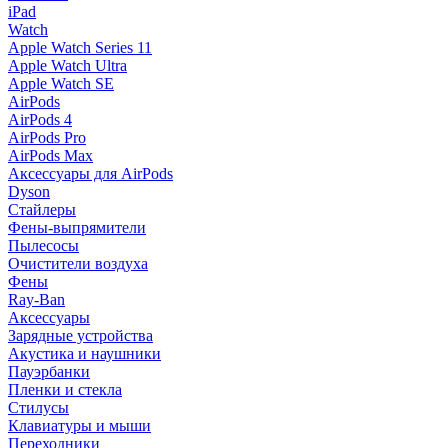
iPad
Watch
Apple Watch Series 11
Apple Watch Ultra
Apple Watch SE
AirPods
AirPods 4
AirPods Pro
AirPods Max
Аксессуары для AirPods
Dyson
Стайлеры
Фены-выпрямители
Пылесосы
Очистители воздуха
Фены
Ray-Ban
Аксессуары
Зарядные устройства
Акустика и наушники
Пауэрбанки
Пленки и стекла
Стилусы
Клавиатуры и мыши
Переходники