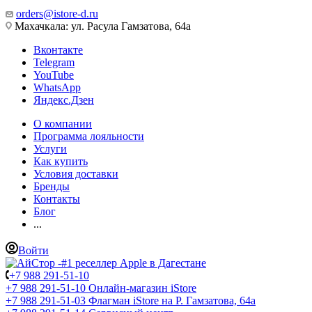
orders@istore-d.ru
Махачкала: ул. Расула Гамзатова, 64а
Вконтакте
Telegram
YouTube
WhatsApp
Яндекс.Дзен
О компании
Программа лояльности
Услуги
Как купить
Условия доставки
Бренды
Контакты
Блог
...
Войти
+7 988 291-51-10
+7 988 291-51-10
Онлайн-магазин iStore
+7 988 291-51-03
Флагман iStore на Р. Гамзатова, 64а