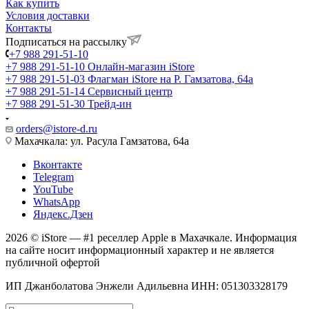
Как купить
Условия доставки
Контакты
Подписаться на рассылку
+7 988 291-51-10
+7 988 291-51-10
Онлайн-магазин iStore
+7 988 291-51-03
Флагман iStore на Р. Гамзатова, 64а
+7 988 291-51-14
Сервисный центр
+7 988 291-51-30
Трейд-ин
orders@istore-d.ru
Махачкала: ул. Расула Гамзатова, 64а
Вконтакте
Telegram
YouTube
WhatsApp
Яндекс.Дзен
2026 © iStore — #1 реселлер Apple в Махачкале. Информация
на сайте носит информационный характер и не является
публичной офертой
ИП Джанболатова Энжели Адильевна ИНН: 051303328179