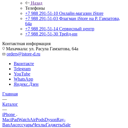
Назад
Телефоны
+7 988 291-51-10
Онлайн-магазин iStore
+7 988 291-51-03
Флагман iStore на Р. Гамзатова,
64а
+7 988 291-51-14
Сервисный центр
+7 988 291-51-30
Трейд-ин
Контактная информация
Махачкала: ул. Расула Гамзатова, 64а
orders@istore-d.ru
Вконтакте
Telegram
YouTube
WhatsApp
Яндекс.Дзен
Главная
—
Каталог
—
iPhone
Mac
iPad
Watch
AirPods
Dyson
Ray-
Ban
Аксессуары
Чехлы
Гаджеты
Sale