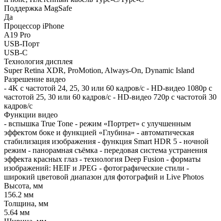
Поддержка MagSafe
Да
Процессор iPhone
A19 Pro
USB-Порт
USB-C
Технология дисплея
Super Retina XDR, ProMotion, Always-On, Dynamic Island
Разрешение видео
- 4K с частотой 24, 25, 30 или 60 кадров/ с - HD-видео 1080p с
частотой 25, 30 или 60 кадров/ с - HD-видео 720p с частотой 30
кадров/ с
Функции видео
- вспышка True Tone - режим «Портрет» с улучшенным
эффектом боке и функцией «Глубина» - автоматическая
стабилизация изображения - функция Smart HDR 5 - ночной
режим - панорамная съёмка - передовая система устранения
эффекта красных глаз - технология Deep Fusion - форматы
изображений: HEIF и JPEG - фотографические стили -
широкий цветовой диапазон для фотографий и Live Photos
Высота, мм
156.2 мм
Толщина, мм
5.64 мм