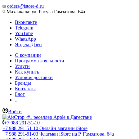
orders@istore-d.ru
Махачкала: ул. Расула Гамзатова, 64а
Вконтакте
Telegram
YouTube
WhatsApp
Яндекс.Дзен
О компании
Программа лояльности
Услуги
Как купить
Условия доставки
Бренды
Контакты
Блог
...
Войти
+7 988 291-51-10
+7 988 291-51-10
Онлайн-магазин iStore
+7 988 291-51-03
Флагман iStore на Р. Гамзатова, 64а