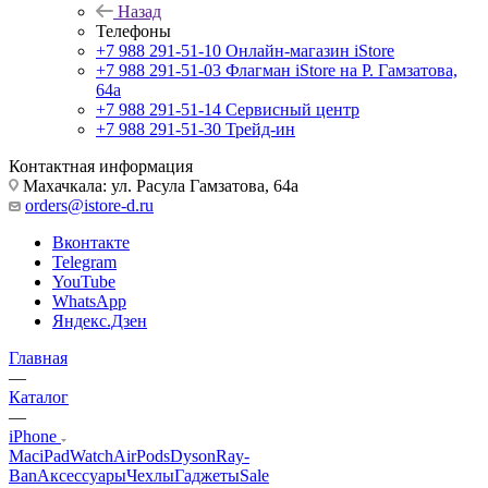
Назад
Телефоны
+7 988 291-51-10
Онлайн-магазин iStore
+7 988 291-51-03
Флагман iStore на Р. Гамзатова,
64а
+7 988 291-51-14
Сервисный центр
+7 988 291-51-30
Трейд-ин
Контактная информация
Махачкала: ул. Расула Гамзатова, 64а
orders@istore-d.ru
Вконтакте
Telegram
YouTube
WhatsApp
Яндекс.Дзен
Главная
—
Каталог
—
iPhone
Mac
iPad
Watch
AirPods
Dyson
Ray-
Ban
Аксессуары
Чехлы
Гаджеты
Sale