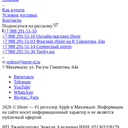
Как купить
Условия доставки
Контакты
Подписаться на рассылку
+7 988 291-51-10
+7 988 291-51-10
Онлайн-магазин iStore
+7 988 291-51-03
Флагман iStore на Р. Гамзатова, 64а
+7 988 291-51-14
Сервисный центр
+7 988 291-51-30
Трейд-ин
orders@istore-d.ru
Махачкала: ул. Расула Гамзатова, 64а
Вконтакте
Telegram
YouTube
WhatsApp
Яндекс.Дзен
2026 © iStore — #1 реселлер Apple в Махачкале. Информация
на сайте носит информационный характер и не является
публичной офертой
ИП Джанболатова Энжели Адильевна ИНН: 051303328179