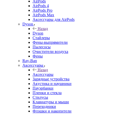
AirPods
AirPods 4
AirPods Pro
AirPods Max
Аксессуары для AirPods
Dyson
Назад
Dyson
Стайлеры
Фены-выпрямители
Пылесосы
Очистители воздуха
Фены
Ray-Ban
Аксессуары
Назад
Аксессуары
Зарядные устройства
Акустика и наушники
Пауэрбанки
Пленки и стекла
Стилусы
Клавиатуры и мыши
Переходники
Флэшки и накопители