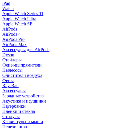
iPad
Watch
Apple Watch Series 11
Apple Watch Ultra
Apple Watch SE
AirPods
AirPods 4
AirPods Pro
AirPods Max
Аксессуары для AirPods
Dyson
Стайлеры
Фены-выпрямители
Пылесосы
Очистители воздуха
Фены
Ray-Ban
Аксессуары
Зарядные устройства
Акустика и наушники
Пауэрбанки
Пленки и стекла
Стилусы
Клавиатуры и мыши
Переходники