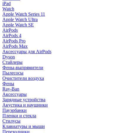
iPad
Watch
Apple Watch Series 11
Apple Watch Ultra
Apple Watch SE
AirPods
AirPods 4
AirPods Pro
AirPods Max
Аксессуары для AirPods
Dyson
Стайлеры
Фены-выпрямители
Пылесосы
Очистители воздуха
Фены
Ray-Ban
Аксессуары
Зарядные устройства
Акустика и наушники
Пауэрбанки
Пленки и стекла
Стилусы
Клавиатуры и мыши
Переходники