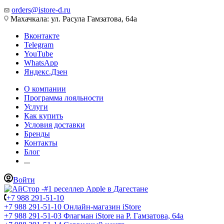
orders@istore-d.ru
Махачкала: ул. Расула Гамзатова, 64а
Вконтакте
Telegram
YouTube
WhatsApp
Яндекс.Дзен
О компании
Программа лояльности
Услуги
Как купить
Условия доставки
Бренды
Контакты
Блог
...
Войти
+7 988 291-51-10
+7 988 291-51-10
Онлайн-магазин iStore
+7 988 291-51-03
Флагман iStore на Р. Гамзатова, 64а