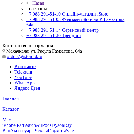
Назад
Телефоны
+7 988 291-51-10
Онлайн-магазин iStore
+7 988 291-51-03
Флагман iStore на Р. Гамзатова,
64а
+7 988 291-51-14
Сервисный центр
+7 988 291-51-30
Трейд-ин
Контактная информация
Махачкала: ул. Расула Гамзатова, 64а
orders@istore-d.ru
Вконтакте
Telegram
YouTube
WhatsApp
Яндекс.Дзен
Главная
—
Каталог
—
Mac
iPhone
iPad
Watch
AirPods
Dyson
Ray-
Ban
Аксессуары
Чехлы
Гаджеты
Sale