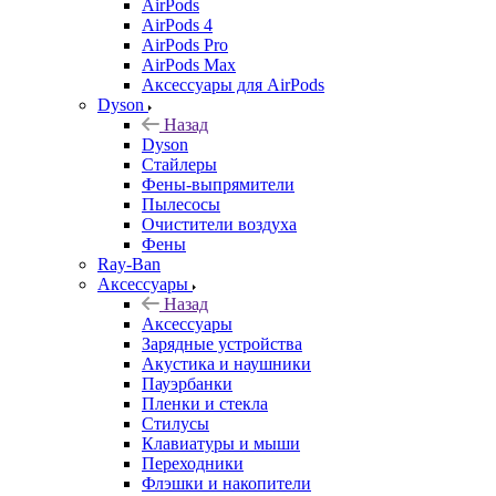
AirPods
AirPods 4
AirPods Pro
AirPods Max
Аксессуары для AirPods
Dyson
Назад
Dyson
Стайлеры
Фены-выпрямители
Пылесосы
Очистители воздуха
Фены
Ray-Ban
Аксессуары
Назад
Аксессуары
Зарядные устройства
Акустика и наушники
Пауэрбанки
Пленки и стекла
Стилусы
Клавиатуры и мыши
Переходники
Флэшки и накопители