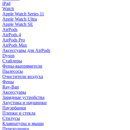
iPad
Watch
Apple Watch Series 11
Apple Watch Ultra
Apple Watch SE
AirPods
AirPods 4
AirPods Pro
AirPods Max
Аксессуары для AirPods
Dyson
Стайлеры
Фены-выпрямители
Пылесосы
Очистители воздуха
Фены
Ray-Ban
Аксессуары
Зарядные устройства
Акустика и наушники
Пауэрбанки
Пленки и стекла
Стилусы
Клавиатуры и мыши
Переходники