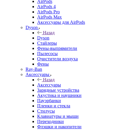
AirPods
AirPods 4
AirPods Pro
AirPods Max
Аксессуары для AirPods
Dyson
Назад
Dyson
Стайлеры
Фены-выпрямители
Пылесосы
Очистители воздуха
Фены
Ray-Ban
Аксессуары
Назад
Аксессуары
Зарядные устройства
Акустика и наушники
Пауэрбанки
Пленки и стекла
Стилусы
Клавиатуры и мыши
Переходники
Флэшки и накопители