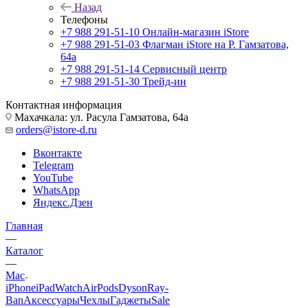
Назад
Телефоны
+7 988 291-51-10
Онлайн-магазин iStore
+7 988 291-51-03
Флагман iStore на Р. Гамзатова,
64а
+7 988 291-51-14
Сервисный центр
+7 988 291-51-30
Трейд-ин
Контактная информация
Махачкала: ул. Расула Гамзатова, 64а
orders@istore-d.ru
Вконтакте
Telegram
YouTube
WhatsApp
Яндекс.Дзен
Главная
—
Каталог
—
Mac
iPhone
iPad
Watch
AirPods
Dyson
Ray-
Ban
Аксессуары
Чехлы
Гаджеты
Sale