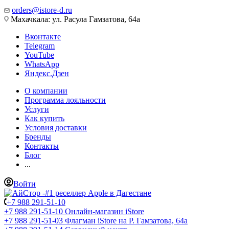
orders@istore-d.ru
Махачкала: ул. Расула Гамзатова, 64а
Вконтакте
Telegram
YouTube
WhatsApp
Яндекс.Дзен
О компании
Программа лояльности
Услуги
Как купить
Условия доставки
Бренды
Контакты
Блог
...
Войти
+7 988 291-51-10
+7 988 291-51-10
Онлайн-магазин iStore
+7 988 291-51-03
Флагман iStore на Р. Гамзатова, 64а