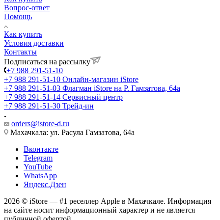
Вопрос-ответ
Помощь
Как купить
Условия доставки
Контакты
Подписаться на рассылку
+7 988 291-51-10
+7 988 291-51-10
Онлайн-магазин iStore
+7 988 291-51-03
Флагман iStore на Р. Гамзатова, 64а
+7 988 291-51-14
Сервисный центр
+7 988 291-51-30
Трейд-ин
orders@istore-d.ru
Махачкала: ул. Расула Гамзатова, 64а
Вконтакте
Telegram
YouTube
WhatsApp
Яндекс.Дзен
2026 © iStore — #1 реселлер Apple в Махачкале. Информация
на сайте носит информационный характер и не является
публичной офертой