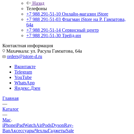
Назад
Телефоны
+7 988 291-51-10
Онлайн-магазин iStore
+7 988 291-51-03
Флагман iStore на Р. Гамзатова,
64а
+7 988 291-51-14
Сервисный центр
+7 988 291-51-30
Трейд-ин
Контактная информация
Махачкала: ул. Расула Гамзатова, 64а
orders@istore-d.ru
Вконтакте
Telegram
YouTube
WhatsApp
Яндекс.Дзен
Главная
—
Каталог
—
Mac
iPhone
iPad
Watch
AirPods
Dyson
Ray-
Ban
Аксессуары
Чехлы
Гаджеты
Sale