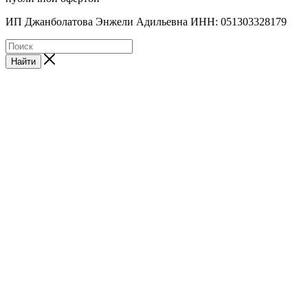
ИП Джанболатова Энжели Адильевна ИНН: 051303328179
Найти