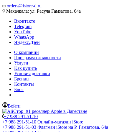
orders@istore-d.ru
Махачкала: ул. Расула Гамзатова, 64а
Вконтакте
Telegram
YouTube
WhatsApp
Яндекс.Дзен
О компании
Программа лояльности
Услуги
Как купить
Условия доставки
Бренды
Контакты
Блог
...
Войти
+7 988 291-51-10
+7 988 291-51-10
Онлайн-магазин iStore
+7 988 291-51-03
Флагман iStore на Р. Гамзатова, 64а