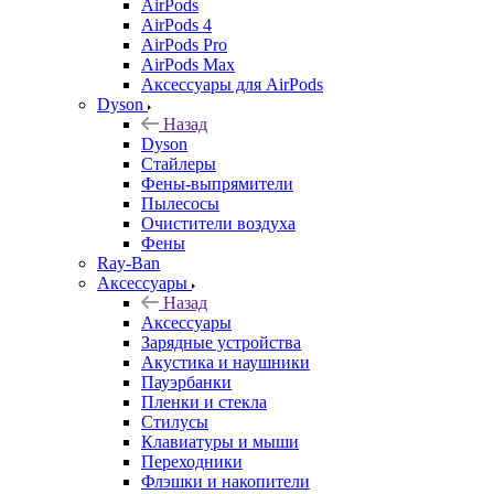
AirPods
AirPods 4
AirPods Pro
AirPods Max
Аксессуары для AirPods
Dyson
Назад
Dyson
Стайлеры
Фены-выпрямители
Пылесосы
Очистители воздуха
Фены
Ray-Ban
Аксессуары
Назад
Аксессуары
Зарядные устройства
Акустика и наушники
Пауэрбанки
Пленки и стекла
Стилусы
Клавиатуры и мыши
Переходники
Флэшки и накопители