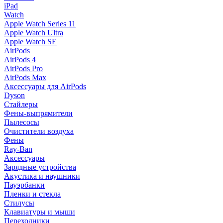
iPad
Watch
Apple Watch Series 11
Apple Watch Ultra
Apple Watch SE
AirPods
AirPods 4
AirPods Pro
AirPods Max
Аксессуары для AirPods
Dyson
Стайлеры
Фены-выпрямители
Пылесосы
Очистители воздуха
Фены
Ray-Ban
Аксессуары
Зарядные устройства
Акустика и наушники
Пауэрбанки
Пленки и стекла
Стилусы
Клавиатуры и мыши
Переходники