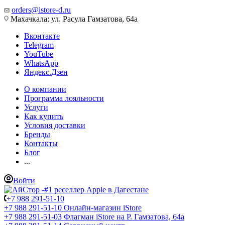
orders@istore-d.ru
Махачкала: ул. Расула Гамзатова, 64а
Вконтакте
Telegram
YouTube
WhatsApp
Яндекс.Дзен
О компании
Программа лояльности
Услуги
Как купить
Условия доставки
Бренды
Контакты
Блог
...
Войти
+7 988 291-51-10
+7 988 291-51-10
Онлайн-магазин iStore
+7 988 291-51-03
Флагман iStore на Р. Гамзатова, 64а