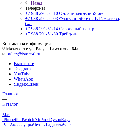
Назад
Телефоны
+7 988 291-51-10
Онлайн-магазин iStore
+7 988 291-51-03
Флагман iStore на Р. Гамзатова,
64а
+7 988 291-51-14
Сервисный центр
+7 988 291-51-30
Трейд-ин
Контактная информация
Махачкала: ул. Расула Гамзатова, 64а
orders@istore-d.ru
Вконтакте
Telegram
YouTube
WhatsApp
Яндекс.Дзен
Главная
—
Каталог
—
Mac
iPhone
iPad
Watch
AirPods
Dyson
Ray-
Ban
Аксессуары
Чехлы
Гаджеты
Sale