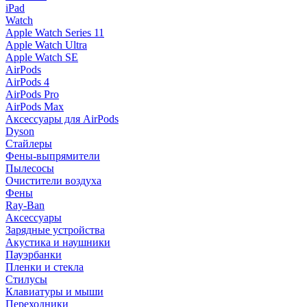
iPad
Watch
Apple Watch Series 11
Apple Watch Ultra
Apple Watch SE
AirPods
AirPods 4
AirPods Pro
AirPods Max
Аксессуары для AirPods
Dyson
Стайлеры
Фены-выпрямители
Пылесосы
Очистители воздуха
Фены
Ray-Ban
Аксессуары
Зарядные устройства
Акустика и наушники
Пауэрбанки
Пленки и стекла
Стилусы
Клавиатуры и мыши
Переходники