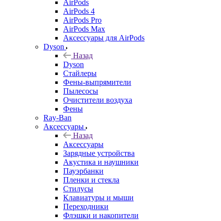
AirPods
AirPods 4
AirPods Pro
AirPods Max
Аксессуары для AirPods
Dyson
Назад
Dyson
Стайлеры
Фены-выпрямители
Пылесосы
Очистители воздуха
Фены
Ray-Ban
Аксессуары
Назад
Аксессуары
Зарядные устройства
Акустика и наушники
Пауэрбанки
Пленки и стекла
Стилусы
Клавиатуры и мыши
Переходники
Флэшки и накопители