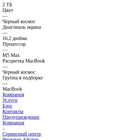
2 ТБ
Цвет
—
Черный космос
Диагональ экрана
—
16,2 дюйма
Процессор
—
M5 Max
Расцветка MacBook
—
Черный космос
Группа в подборке
—
MacBook
Компания
Услуги
Блог
Контакты
Предупреждение
Компания
Сервисный центр
Флагман Айстор