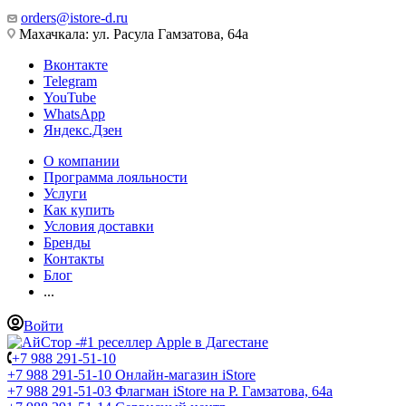
orders@istore-d.ru
Махачкала: ул. Расула Гамзатова, 64а
Вконтакте
Telegram
YouTube
WhatsApp
Яндекс.Дзен
О компании
Программа лояльности
Услуги
Как купить
Условия доставки
Бренды
Контакты
Блог
...
Войти
+7 988 291-51-10
+7 988 291-51-10
Онлайн-магазин iStore
+7 988 291-51-03
Флагман iStore на Р. Гамзатова, 64а