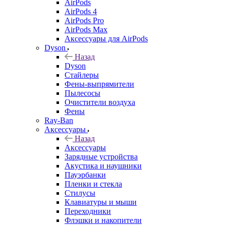
AirPods
AirPods 4
AirPods Pro
AirPods Max
Аксессуары для AirPods
Dyson
Назад
Dyson
Стайлеры
Фены-выпрямители
Пылесосы
Очистители воздуха
Фены
Ray-Ban
Аксессуары
Назад
Аксессуары
Зарядные устройства
Акустика и наушники
Пауэрбанки
Пленки и стекла
Стилусы
Клавиатуры и мыши
Переходники
Флэшки и накопители