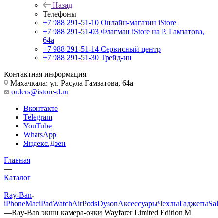
Назад
Телефоны
+7 988 291-51-10
Онлайн-магазин iStore
+7 988 291-51-03
Флагман iStore на Р. Гамзатова,
64а
+7 988 291-51-14
Сервисный центр
+7 988 291-51-30
Трейд-ин
Контактная информация
Махачкала: ул. Расула Гамзатова, 64а
orders@istore-d.ru
Вконтакте
Telegram
YouTube
WhatsApp
Яндекс.Дзен
Главная
—
Каталог
—
Ray-Ban
iPhone
Mac
iPad
Watch
AirPods
Dyson
Аксессуары
Чехлы
Гаджеты
Sa
—
Ray-Ban экшн камера-очки Wayfarer Limited Edition M