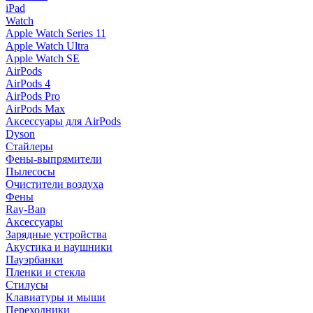
iPad
Watch
Apple Watch Series 11
Apple Watch Ultra
Apple Watch SE
AirPods
AirPods 4
AirPods Pro
AirPods Max
Аксессуары для AirPods
Dyson
Стайлеры
Фены-выпрямители
Пылесосы
Очистители воздуха
Фены
Ray-Ban
Аксессуары
Зарядные устройства
Акустика и наушники
Пауэрбанки
Пленки и стекла
Стилусы
Клавиатуры и мыши
Переходники