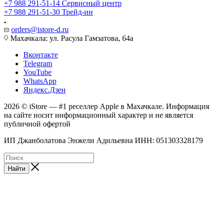
+7 988 291-51-14
Сервисный центр
+7 988 291-51-30
Трейд-ин
orders@istore-d.ru
Махачкала: ул. Расула Гамзатова, 64а
Вконтакте
Telegram
YouTube
WhatsApp
Яндекс.Дзен
2026 © iStore — #1 реселлер Apple в Махачкале. Информация
на сайте носит информационный характер и не является
публичной офертой
ИП Джанболатова Энжели Адильевна ИНН: 051303328179
Найти