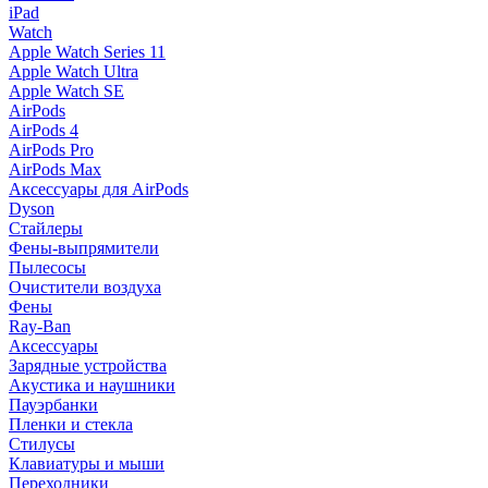
iPad
Watch
Apple Watch Series 11
Apple Watch Ultra
Apple Watch SE
AirPods
AirPods 4
AirPods Pro
AirPods Max
Аксессуары для AirPods
Dyson
Стайлеры
Фены-выпрямители
Пылесосы
Очистители воздуха
Фены
Ray-Ban
Аксессуары
Зарядные устройства
Акустика и наушники
Пауэрбанки
Пленки и стекла
Стилусы
Клавиатуры и мыши
Переходники