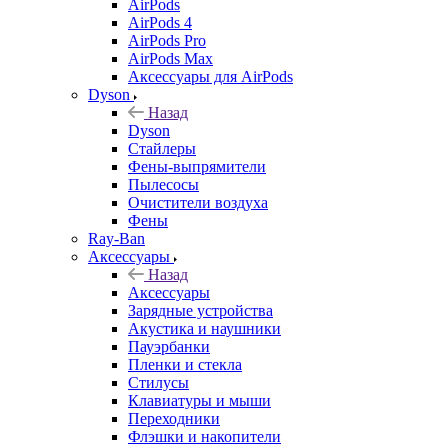
AirPods
AirPods 4
AirPods Pro
AirPods Max
Аксессуары для AirPods
Dyson
Назад
Dyson
Стайлеры
Фены-выпрямители
Пылесосы
Очистители воздуха
Фены
Ray-Ban
Аксессуары
Назад
Аксессуары
Зарядные устройства
Акустика и наушники
Пауэрбанки
Пленки и стекла
Стилусы
Клавиатуры и мыши
Переходники
Флэшки и накопители