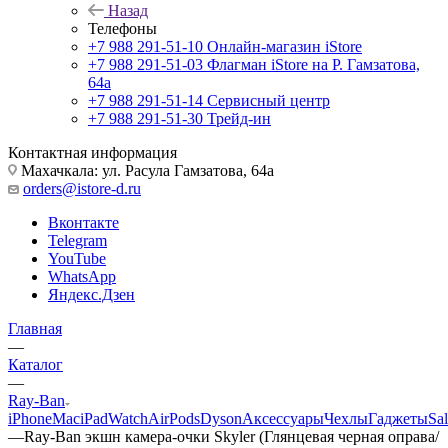
Назад
Телефоны
+7 988 291-51-10
Онлайн-магазин iStore
+7 988 291-51-03
Флагман iStore на Р. Гамзатова,
64а
+7 988 291-51-14
Сервисный центр
+7 988 291-51-30
Трейд-ин
Контактная информация
Махачкала: ул. Расула Гамзатова, 64а
orders@istore-d.ru
Вконтакте
Telegram
YouTube
WhatsApp
Яндекс.Дзен
Главная
—
Каталог
—
Ray-Ban
iPhone
Mac
iPad
Watch
AirPods
Dyson
Аксессуары
Чехлы
Гаджеты
Sa
—
Ray-Ban экшн камера-очки Skyler (Глянцевая черная оправа/