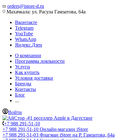
orders@istore-d.ru
Махачкала: ул. Расула Гамзатова, 64а
Вконтакте
Telegram
YouTube
WhatsApp
Яндекс.Дзен
О компании
Программа лояльности
Услуги
Как купить
Условия доставки
Бренды
Контакты
Блог
...
Войти
+7 988 291-51-10
+7 988 291-51-10
Онлайн-магазин iStore
+7 988 291-51-03
Флагман iStore на Р. Гамзатова, 64а