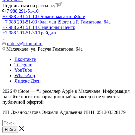
Подписаться на рассылку
+7 988 291-51-10
+7 988 291-51-10
Онлайн-магазин iStore
+7 988 291-51-03
Флагман iStore на Р. Гамзатова, 64а
+7 988 291-51-14
Сервисный центр
+7 988 291-51-30
Трейд-ин
orders@istore-d.ru
Махачкала: ул. Расула Гамзатова, 64а
Вконтакте
Telegram
YouTube
WhatsApp
Яндекс.Дзен
2026 © iStore — #1 реселлер Apple в Махачкале. Информация
на сайте носит информационный характер и не является
публичной офертой
ИП Джанболатова Энжели Адильевна ИНН: 051303328179
Найти