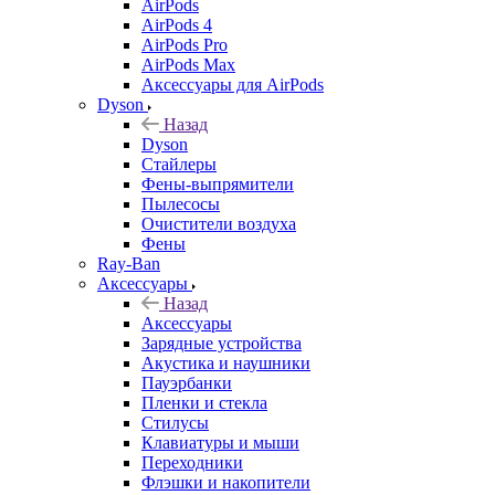
AirPods
AirPods 4
AirPods Pro
AirPods Max
Аксессуары для AirPods
Dyson
Назад
Dyson
Стайлеры
Фены-выпрямители
Пылесосы
Очистители воздуха
Фены
Ray-Ban
Аксессуары
Назад
Аксессуары
Зарядные устройства
Акустика и наушники
Пауэрбанки
Пленки и стекла
Стилусы
Клавиатуры и мыши
Переходники
Флэшки и накопители