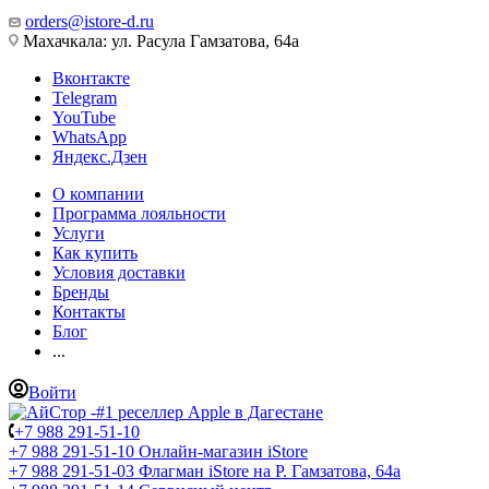
orders@istore-d.ru
Махачкала: ул. Расула Гамзатова, 64а
Вконтакте
Telegram
YouTube
WhatsApp
Яндекс.Дзен
О компании
Программа лояльности
Услуги
Как купить
Условия доставки
Бренды
Контакты
Блог
...
Войти
+7 988 291-51-10
+7 988 291-51-10
Онлайн-магазин iStore
+7 988 291-51-03
Флагман iStore на Р. Гамзатова, 64а