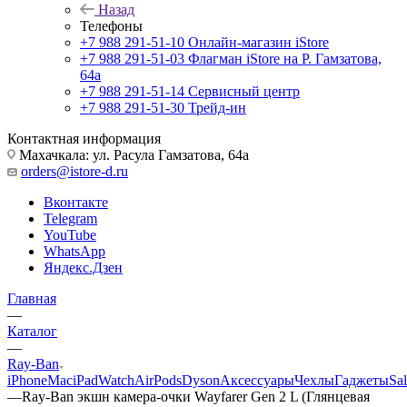
Назад
Телефоны
+7 988 291-51-10
Онлайн-магазин iStore
+7 988 291-51-03
Флагман iStore на Р. Гамзатова,
64а
+7 988 291-51-14
Сервисный центр
+7 988 291-51-30
Трейд-ин
Контактная информация
Махачкала: ул. Расула Гамзатова, 64а
orders@istore-d.ru
Вконтакте
Telegram
YouTube
WhatsApp
Яндекс.Дзен
Главная
—
Каталог
—
Ray-Ban
iPhone
Mac
iPad
Watch
AirPods
Dyson
Аксессуары
Чехлы
Гаджеты
Sa
—
Ray-Ban экшн камера-очки Wayfarer Gen 2 L (Глянцевая