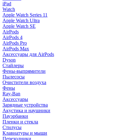
iPad
Watch
Apple Watch Series 11
Apple Watch Ultra
Apple Watch SE
AirPods
AirPods 4
AirPods Pro
AirPods Max
Аксессуары для AirPods
Dyson
Стайлеры
Фены-выпрямители
Пылесосы
Очистители воздуха
Фены
Ray-Ban
Аксессуары
Зарядные устройства
Акустика и наушники
Пауэрбанки
Пленки и стекла
Стилусы
Клавиатуры и мыши
Переходники