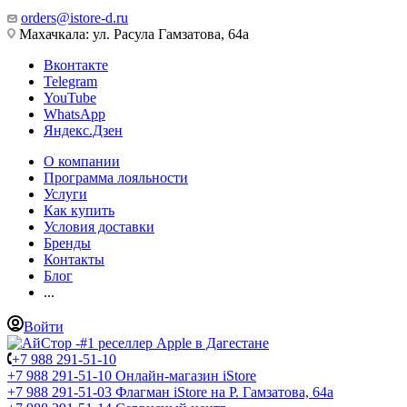
orders@istore-d.ru
Махачкала: ул. Расула Гамзатова, 64а
Вконтакте
Telegram
YouTube
WhatsApp
Яндекс.Дзен
О компании
Программа лояльности
Услуги
Как купить
Условия доставки
Бренды
Контакты
Блог
...
Войти
+7 988 291-51-10
+7 988 291-51-10
Онлайн-магазин iStore
+7 988 291-51-03
Флагман iStore на Р. Гамзатова, 64а