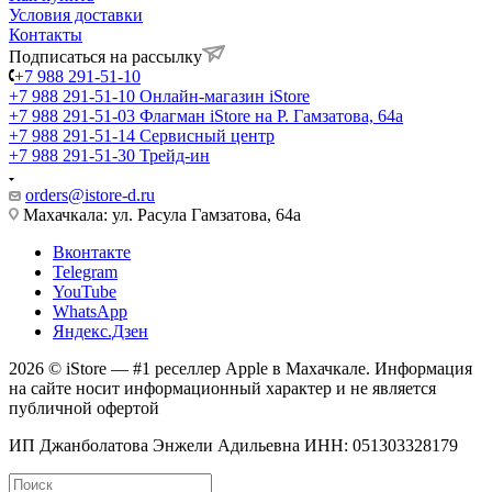
Условия доставки
Контакты
Подписаться на рассылку
+7 988 291-51-10
+7 988 291-51-10
Онлайн-магазин iStore
+7 988 291-51-03
Флагман iStore на Р. Гамзатова, 64а
+7 988 291-51-14
Сервисный центр
+7 988 291-51-30
Трейд-ин
orders@istore-d.ru
Махачкала: ул. Расула Гамзатова, 64а
Вконтакте
Telegram
YouTube
WhatsApp
Яндекс.Дзен
2026 © iStore — #1 реселлер Apple в Махачкале. Информация
на сайте носит информационный характер и не является
публичной офертой
ИП Джанболатова Энжели Адильевна ИНН: 051303328179