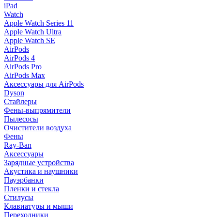
iPad
Watch
Apple Watch Series 11
Apple Watch Ultra
Apple Watch SE
AirPods
AirPods 4
AirPods Pro
AirPods Max
Аксессуары для AirPods
Dyson
Стайлеры
Фены-выпрямители
Пылесосы
Очистители воздуха
Фены
Ray-Ban
Аксессуары
Зарядные устройства
Акустика и наушники
Пауэрбанки
Пленки и стекла
Стилусы
Клавиатуры и мыши
Переходники