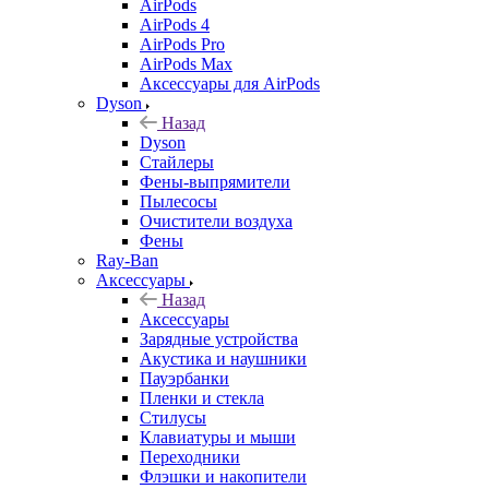
AirPods
AirPods 4
AirPods Pro
AirPods Max
Аксессуары для AirPods
Dyson
Назад
Dyson
Стайлеры
Фены-выпрямители
Пылесосы
Очистители воздуха
Фены
Ray-Ban
Аксессуары
Назад
Аксессуары
Зарядные устройства
Акустика и наушники
Пауэрбанки
Пленки и стекла
Стилусы
Клавиатуры и мыши
Переходники
Флэшки и накопители