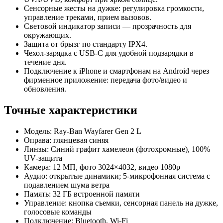
Сенсорные жесты на дужке: регулировка громкости,
управление треками, прием вызовов.
Световой индикатор записи — прозрачность для
окружающих.
Защита от брызг по стандарту IPX4.
Чехол-зарядка с USB‑C для удобной подзарядки в
течение дня.
Подключение к iPhone и смартфонам на Android через
фирменное приложение: передача фото/видео и
обновления.
Точные характеристики
Модель: Ray-Ban Wayfarer Gen 2 L
Оправа: глянцевая синяя
Линзы: Синий графит хамелеон (фотохромные), 100%
UV‑защита
Камера: 12 МП, фото 3024×4032, видео 1080p
Аудио: открытые динамики; 5‑микрофонная система с
подавлением шума ветра
Память: 32 ГБ встроенной памяти
Управление: кнопка съемки, сенсорная панель на дужке,
голосовые команды
Подключение: Bluetooth, Wi‑Fi