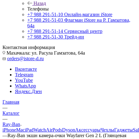
Назад
Телефоны
+7 988 291-51-10
Онлайн-магазин iStore
+7 988 291-51-03
Флагман iStore на Р. Гамзатова,
64а
+7 988 291-51-14
Сервисный центр
+7 988 291-51-30
Трейд-ин
Контактная информация
Махачкала: ул. Расула Гамзатова, 64а
orders@istore-d.ru
Вконтакте
Telegram
YouTube
WhatsApp
Яндекс.Дзен
Главная
—
Каталог
—
Ray-Ban
iPhone
Mac
iPad
Watch
AirPods
Dyson
Аксессуары
Чехлы
Гаджеты
Sa
—
Ray-Ban экшн камера-очки Wayfarer Gen 2 L (Глянцевая