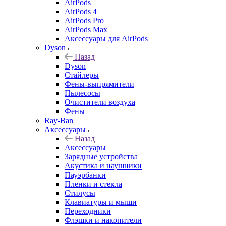
AirPods
AirPods 4
AirPods Pro
AirPods Max
Аксессуары для AirPods
Dyson
Назад
Dyson
Стайлеры
Фены-выпрямители
Пылесосы
Очистители воздуха
Фены
Ray-Ban
Аксессуары
Назад
Аксессуары
Зарядные устройства
Акустика и наушники
Пауэрбанки
Пленки и стекла
Стилусы
Клавиатуры и мыши
Переходники
Флэшки и накопители