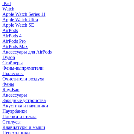
iPad
Watch
Apple Watch Series 11
Apple Watch Ultra
Apple Watch SE
AirPods
AirPods 4
AirPods Pro
AirPods Max
Аксессуары для AirPods
Dyson
Стайлеры
Фены-выпрямители
Пылесосы
Очистители воздуха
Фены
Ray-Ban
Аксессуары
Зарядные устройства
Акустика и наушники
Пауэрбанки
Пленки и стекла
Стилусы
Клавиатуры и мыши
Переходники