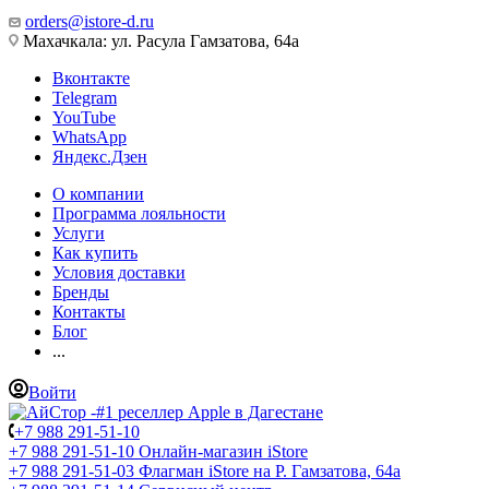
orders@istore-d.ru
Махачкала: ул. Расула Гамзатова, 64а
Вконтакте
Telegram
YouTube
WhatsApp
Яндекс.Дзен
О компании
Программа лояльности
Услуги
Как купить
Условия доставки
Бренды
Контакты
Блог
...
Войти
+7 988 291-51-10
+7 988 291-51-10
Онлайн-магазин iStore
+7 988 291-51-03
Флагман iStore на Р. Гамзатова, 64а