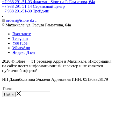
+7 988 291-51-03
Флагман iStore на Р. Гамзатова, 64а
+7 988 291-51-14
Сервисный центр
+7 988 291-51-30
Трейд-ин
orders@istore-d.ru
Махачкала: ул. Расула Гамзатова, 64а
Вконтакте
Telegram
YouTube
WhatsApp
Яндекс.Дзен
2026 © iStore — #1 реселлер Apple в Махачкале. Информация
на сайте носит информационный характер и не является
публичной офертой
ИП Джанболатова Энжели Адильевна ИНН: 051303328179
Найти