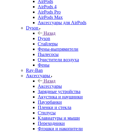
AirPods
AirPods 4
AirPods Pro
AirPods Max
Аксессуары для AirPods
Dyson
Назад
Dyson
Стайлеры
Фены-выпрямители
Пылесосы
Очистители воздуха
Фены
Ray-Ban
Аксессуары
Назад
Аксессуары
Зарядные устройства
Акустика и наушники
Пауэрбанки
Пленки и стекла
Стилусы
Клавиатуры и мыши
Переходники
Флэшки и накопители