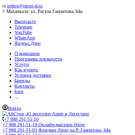
orders@istore-d.ru
Махачкала: ул. Расула Гамзатова, 64а
Вконтакте
Telegram
YouTube
WhatsApp
Яндекс.Дзен
О компании
Программа лояльности
Услуги
Как купить
Условия доставки
Бренды
Контакты
Блог
...
Войти
+7 988 291-51-10
+7 988 291-51-10
Онлайн-магазин iStore
+7 988 291-51-03
Флагман iStore на Р. Гамзатова, 64а