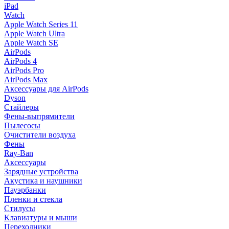
iPad
Watch
Apple Watch Series 11
Apple Watch Ultra
Apple Watch SE
AirPods
AirPods 4
AirPods Pro
AirPods Max
Аксессуары для AirPods
Dyson
Стайлеры
Фены-выпрямители
Пылесосы
Очистители воздуха
Фены
Ray-Ban
Аксессуары
Зарядные устройства
Акустика и наушники
Пауэрбанки
Пленки и стекла
Стилусы
Клавиатуры и мыши
Переходники