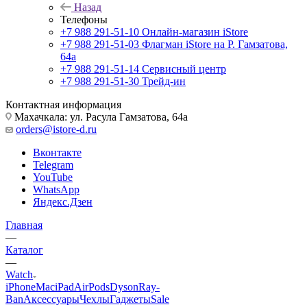
Назад
Телефоны
+7 988 291-51-10
Онлайн-магазин iStore
+7 988 291-51-03
Флагман iStore на Р. Гамзатова,
64а
+7 988 291-51-14
Сервисный центр
+7 988 291-51-30
Трейд-ин
Контактная информация
Махачкала: ул. Расула Гамзатова, 64а
orders@istore-d.ru
Вконтакте
Telegram
YouTube
WhatsApp
Яндекс.Дзен
Главная
—
Каталог
—
Watch
iPhone
Mac
iPad
AirPods
Dyson
Ray-
Ban
Аксессуары
Чехлы
Гаджеты
Sale