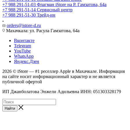
+7 988 291-51-03
Флагман iStore на Р. Гамзатова, 64а
+7 988 291-51-14
Сервисный центр
+7 988 291-51-30
Трейд-ин
orders@istore-d.ru
Махачкала: ул. Расула Гамзатова, 64а
Вконтакте
Telegram
YouTube
WhatsApp
Яндекс.Дзен
2026 © iStore — #1 реселлер Apple в Махачкале. Информация
на сайте носит информационный характер и не является
публичной офертой
ИП Джанболатова Энжели Адильевна ИНН: 051303328179
Найти