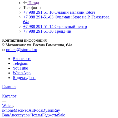
Назад
Телефоны
+7 988 291-51-10
Онлайн-магазин iStore
+7 988 291-51-03
Флагман iStore на Р. Гамзатова,
64а
+7 988 291-51-14
Сервисный центр
+7 988 291-51-30
Трейд-ин
Контактная информация
Махачкала: ул. Расула Гамзатова, 64а
orders@istore-d.ru
Вконтакте
Telegram
YouTube
WhatsApp
Яндекс.Дзен
Главная
—
Каталог
—
Watch
iPhone
Mac
iPad
AirPods
Dyson
Ray-
Ban
Аксессуары
Чехлы
Гаджеты
Sale