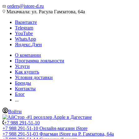
orders@istore-d.ru
Махачкала: ул. Расула Гамзатова, 64а
Вконтакте
Telegram
YouTube
WhatsApp
Яндекс.Дзен
О компании
Программа лояльности
Услуги
Как купить
Условия доставки
Бренды
Контакты
Блог
...
Войти
+7 988 291-51-10
+7 988 291-51-10
Онлайн-магазин iStore
+7 988 291-51-03
Флагман iStore на Р. Гамзатова, 64а