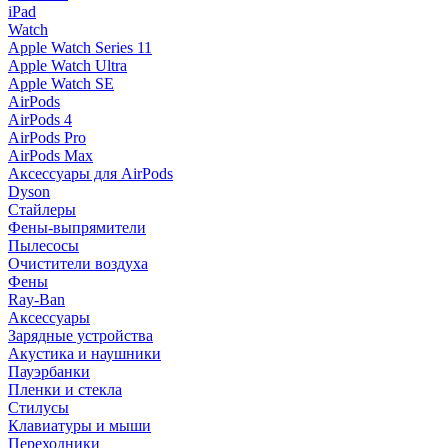
iPad
Watch
Apple Watch Series 11
Apple Watch Ultra
Apple Watch SE
AirPods
AirPods 4
AirPods Pro
AirPods Max
Аксессуары для AirPods
Dyson
Стайлеры
Фены-выпрямители
Пылесосы
Очистители воздуха
Фены
Ray-Ban
Аксессуары
Зарядные устройства
Акустика и наушники
Пауэрбанки
Пленки и стекла
Стилусы
Клавиатуры и мыши
Переходники