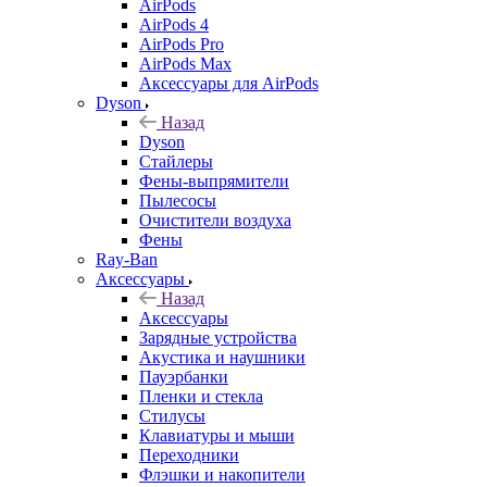
AirPods
AirPods 4
AirPods Pro
AirPods Max
Аксессуары для AirPods
Dyson
Назад
Dyson
Стайлеры
Фены-выпрямители
Пылесосы
Очистители воздуха
Фены
Ray-Ban
Аксессуары
Назад
Аксессуары
Зарядные устройства
Акустика и наушники
Пауэрбанки
Пленки и стекла
Стилусы
Клавиатуры и мыши
Переходники
Флэшки и накопители