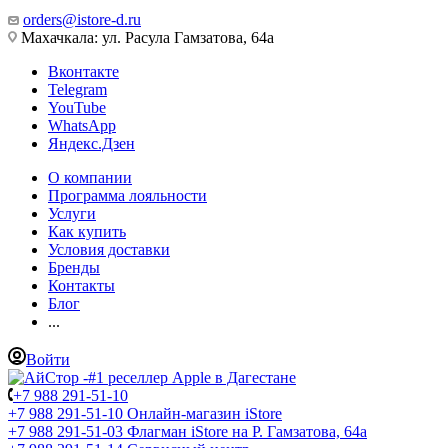
orders@istore-d.ru
Махачкала: ул. Расула Гамзатова, 64а
Вконтакте
Telegram
YouTube
WhatsApp
Яндекс.Дзен
О компании
Программа лояльности
Услуги
Как купить
Условия доставки
Бренды
Контакты
Блог
...
Войти
+7 988 291-51-10
+7 988 291-51-10
Онлайн-магазин iStore
+7 988 291-51-03
Флагман iStore на Р. Гамзатова, 64а