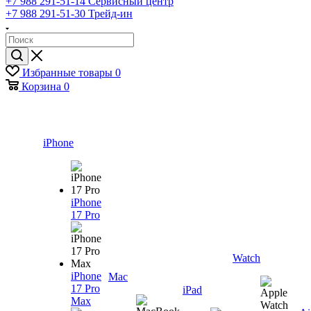
+7 988 291-51-14
Сервисный центр
+7 988 291-51-30
Трейд-ин
Избранные товары
0
Корзина
0
iPhone
iPhone
17 Pro
Watch
iPhone
Mac
17 Pro
iPad
Max