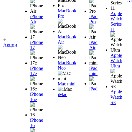
Ai
MacBook
Apple
Pro
iPhone
iPad
Watch
Air
Pro
Series
11
MacBook
Air
iPhone
iPad
Акции
17
Air
Apple
Watch
MacBook
Ultra
Neo
iPhone
iPad
17e
mini
Mac mini
iPad
Apple
iPhone
iMac
Watch
16e
SE
iPhone
16