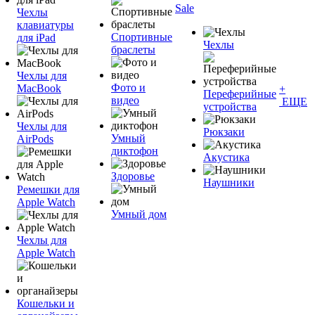
Sale
Чехлы
клавиатуры
Спортивные
для iPad
Чехлы
браслеты
Чехлы для
Фото и
MacBook
+
Переферийные
видео
ЕЩЕ
устройства
Чехлы для
Рюкзаки
Умный
AirPods
диктофон
Акустика
Здоровье
Наушники
Ремешки для
Apple Watch
Умный дом
Чехлы для
Apple Watch
Кошельки и