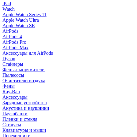
iPad
Watch
Apple Watch Series 11
Apple Watch Ultra
Apple Watch SE
AirPods
AirPods 4
AirPods Pro
AirPods Max
Аксессуары для AirPods
Dyson
Стайлеры
Фены-выпрямители
Пылесосы
Очистители воздуха
Фены
Ray-Ban
Аксессуары
Зарядные устройства
Акустика и наушники
Пауэрбанки
Пленки и стекла
Стилусы
Клавиатуры и мыши
Переходники