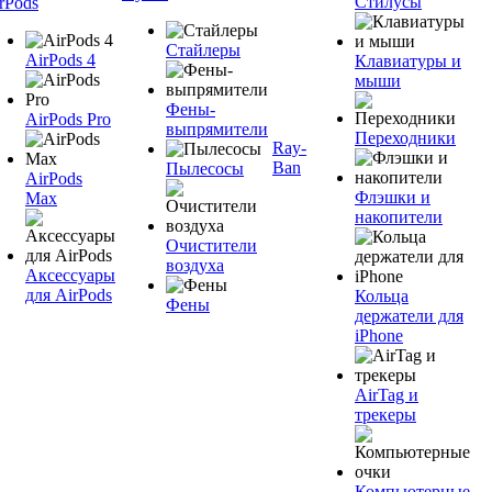
Стилусы
rPods
Стайлеры
AirPods 4
Клавиатуры и
мыши
Фены-
AirPods Pro
выпрямители
Переходники
Ray-
Ban
Пылесосы
AirPods
Флэшки и
Max
накопители
Очистители
воздуха
Аксессуары
для AirPods
Кольца
Фены
держатели для
iPhone
AirTag и
трекеры
Компьютерные