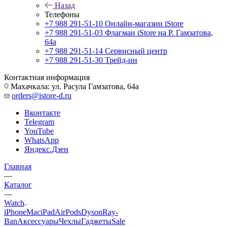
Назад
Телефоны
+7 988 291-51-10
Онлайн-магазин iStore
+7 988 291-51-03
Флагман iStore на Р. Гамзатова,
64а
+7 988 291-51-14
Сервисный центр
+7 988 291-51-30
Трейд-ин
Контактная информация
Махачкала: ул. Расула Гамзатова, 64а
orders@istore-d.ru
Вконтакте
Telegram
YouTube
WhatsApp
Яндекс.Дзен
Главная
—
Каталог
—
Watch
iPhone
Mac
iPad
AirPods
Dyson
Ray-
Ban
Аксессуары
Чехлы
Гаджеты
Sale