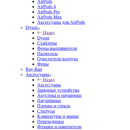
AirPods
AirPods 4
AirPods Pro
AirPods Max
Аксессуары для AirPods
Dyson
Назад
Dyson
Стайлеры
Фены-выпрямители
Пылесосы
Очистители воздуха
Фены
Ray-Ban
Аксессуары
Назад
Аксессуары
Зарядные устройства
Акустика и наушники
Пауэрбанки
Пленки и стекла
Стилусы
Клавиатуры и мыши
Переходники
Флэшки и накопители