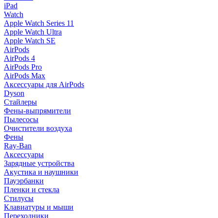
iPad
Watch
Apple Watch Series 11
Apple Watch Ultra
Apple Watch SE
AirPods
AirPods 4
AirPods Pro
AirPods Max
Аксессуары для AirPods
Dyson
Стайлеры
Фены-выпрямители
Пылесосы
Очистители воздуха
Фены
Ray-Ban
Аксессуары
Зарядные устройства
Акустика и наушники
Пауэрбанки
Пленки и стекла
Стилусы
Клавиатуры и мыши
Переходники