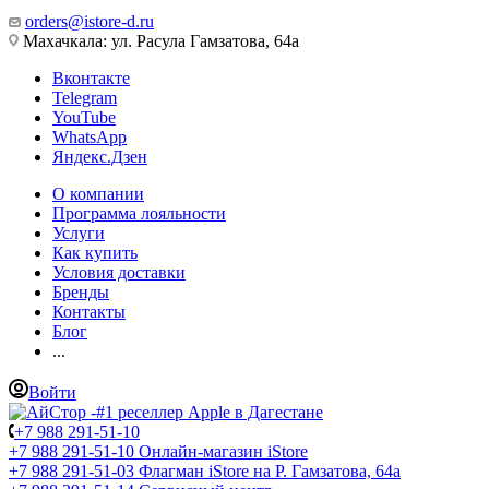
orders@istore-d.ru
Махачкала: ул. Расула Гамзатова, 64а
Вконтакте
Telegram
YouTube
WhatsApp
Яндекс.Дзен
О компании
Программа лояльности
Услуги
Как купить
Условия доставки
Бренды
Контакты
Блог
...
Войти
+7 988 291-51-10
+7 988 291-51-10
Онлайн-магазин iStore
+7 988 291-51-03
Флагман iStore на Р. Гамзатова, 64а