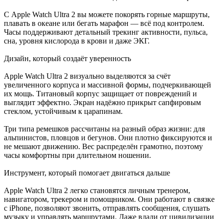
С Apple Watch Ultra 2 вы можете покорять горные маршруты,
плавать в океане или бегать марафон — всё под контролем.
Часы поддерживают детальный трекинг активности, пульса,
сна, уровня кислорода в крови и даже ЭКГ.
Дизайн, который создаёт уверенность
Apple Watch Ultra 2 визуально выделяются за счёт
увеличенного корпуса и массивной формы, подчеркивающей
их мощь. Титановый корпус защищает от повреждений и
выглядит эффектно. Экран надёжно прикрыт сапфировым
стеклом, устойчивым к царапинам.
Три типа ремешков рассчитаны на разный образ жизни: для
альпинистов, пловцов и бегунов. Они плотно фиксируются и
не мешают движению. Вес распределён грамотно, поэтому
часы комфортны при длительном ношении.
Инструмент, который помогает двигаться дальше
Apple Watch Ultra 2 легко становятся личным тренером,
навигатором, трекером и помощником. Они работают в связке
с iPhone, позволяют звонить, отправлять сообщения, слушать
музыку и управлять маршрутами. Даже вдали от цивилизации