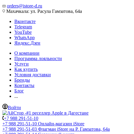
orders@istore-d.ru
Махачкала: ул. Расула Гамзатова, 64а
Вконтакте
Telegram
YouTube
WhatsApp
Яндекс.Дзен
О компании
Программа лояльности
Услуги
Как купить
Условия доставки
Бренды
Контакты
Блог
...
Войти
+7 988 291-51-10
+7 988 291-51-10
Онлайн-магазин iStore
+7 988 291-51-03
Флагман iStore на Р. Гамзатова, 64а