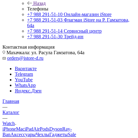
Назад
Телефоны
+7 988 291-51-10
Онлайн-магазин iStore
+7 988 291-51-03
Флагман iStore на Р. Гамзатова,
64а
+7 988 291-51-14
Сервисный центр
+7 988 291-51-30
Трейд-ин
Контактная информация
Махачкала: ул. Расула Гамзатова, 64а
orders@istore-d.ru
Вконтакте
Telegram
YouTube
WhatsApp
Яндекс.Дзен
Главная
—
Каталог
—
Watch
iPhone
Mac
iPad
AirPods
Dyson
Ray-
Ban
Аксессуары
Чехлы
Гаджеты
Sale