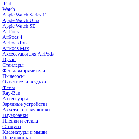
iPad
Watch
Apple Watch Series 11
Apple Watch Ultra
Apple Watch SE
AirPods
AirPods 4
AirPods Pro
AirPods Max
Аксессуары для AirPods
Dyson
Стайлеры
Фены-выпрямители
Пылесосы
Очистители воздуха
Фены
Ray-Ban
Аксессуары
Зарядные устройства
Акустика и наушники
Пауэрбанки
Пленки и стекла
Стилусы
Клавиатуры и мыши
Переходники