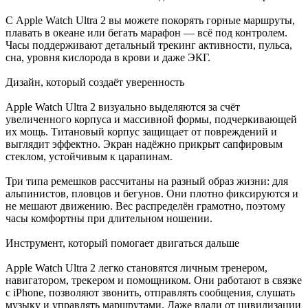
С Apple Watch Ultra 2 вы можете покорять горные маршруты,
плавать в океане или бегать марафон — всё под контролем.
Часы поддерживают детальный трекинг активности, пульса,
сна, уровня кислорода в крови и даже ЭКГ.
Дизайн, который создаёт уверенность
Apple Watch Ultra 2 визуально выделяются за счёт
увеличенного корпуса и массивной формы, подчеркивающей
их мощь. Титановый корпус защищает от повреждений и
выглядит эффектно. Экран надёжно прикрыт сапфировым
стеклом, устойчивым к царапинам.
Три типа ремешков рассчитаны на разный образ жизни: для
альпинистов, пловцов и бегунов. Они плотно фиксируются и
не мешают движению. Вес распределён грамотно, поэтому
часы комфортны при длительном ношении.
Инструмент, который помогает двигаться дальше
Apple Watch Ultra 2 легко становятся личным тренером,
навигатором, трекером и помощником. Они работают в связке
с iPhone, позволяют звонить, отправлять сообщения, слушать
музыку и управлять маршрутами. Даже вдали от цивилизации