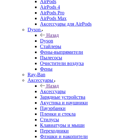
AirPods
AirPods 4
AirPods Pro
AirPods Max
Аксессуары для AirPods
Dyson
Назад
Dyson
Стайлеры
Фены-выпрямители
Пылесосы
Очистители воздуха
Фены
Ray-Ban
Аксессуары
Назад
Аксессуары
Зарядные устройства
Акустика и наушники
Пауэрбанки
Пленки и стекла
Стилусы
Клавиатуры и мыши
Переходники
Флэшки и накопители