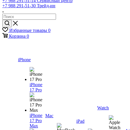
+7 988 291-51-14
Сервисный центр
+7 988 291-51-30
Трейд-ин
Избранные товары
0
Корзина
0
iPhone
iPhone
17 Pro
Watch
iPhone
Mac
17 Pro
iPad
Max