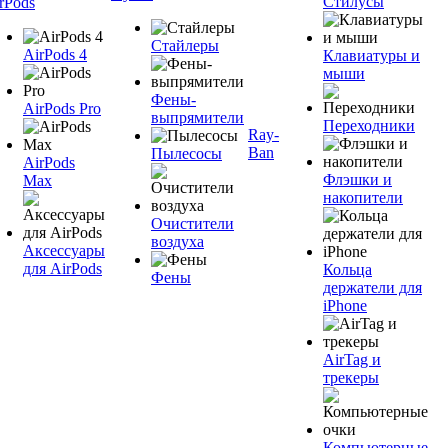
Стилусы
rPods
Стайлеры
AirPods 4
Клавиатуры и
мыши
Фены-
AirPods Pro
выпрямители
Переходники
Ray-
Ban
Пылесосы
AirPods
Флэшки и
Max
накопители
Очистители
воздуха
Аксессуары
для AirPods
Кольца
Фены
держатели для
iPhone
AirTag и
трекеры
Компьютерные