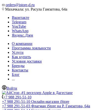
orders@istore-d.ru
Махачкала: ул. Расула Гамзатова, 64а
Вконтакте
Telegram
YouTube
WhatsApp
Яндекс.Дзен
О компании
Программа лояльности
Услуги
Как купить
Условия доставки
Бренды
Контакты
Блог
...
Войти
+7 988 291-51-10
+7 988 291-51-10
Онлайн-магазин iStore
+7 988 291-51-03
Флагман iStore на Р. Гамзатова, 64а