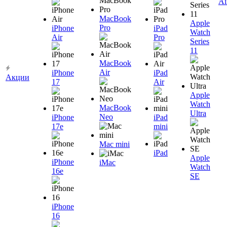
Ai
MacBook
Apple
Pro
iPhone
iPad
Watch
Air
Pro
Series
11
MacBook
Air
iPhone
iPad
Акции
17
Air
Apple
Watch
MacBook
Ultra
Neo
iPhone
iPad
17e
mini
Mac mini
iPad
Apple
iPhone
iMac
Watch
16e
SE
iPhone
16