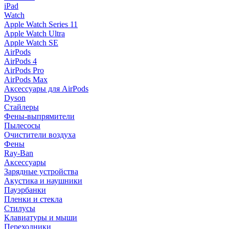
iPad
Watch
Apple Watch Series 11
Apple Watch Ultra
Apple Watch SE
AirPods
AirPods 4
AirPods Pro
AirPods Max
Аксессуары для AirPods
Dyson
Стайлеры
Фены-выпрямители
Пылесосы
Очистители воздуха
Фены
Ray-Ban
Аксессуары
Зарядные устройства
Акустика и наушники
Пауэрбанки
Пленки и стекла
Стилусы
Клавиатуры и мыши
Переходники