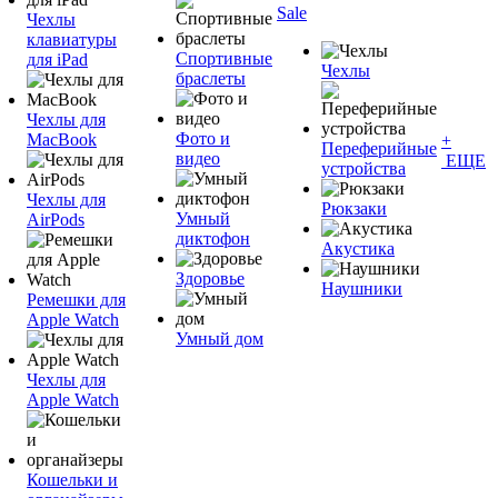
Sale
Чехлы
клавиатуры
Спортивные
для iPad
Чехлы
браслеты
Чехлы для
Фото и
MacBook
+
Переферийные
видео
ЕЩЕ
устройства
Чехлы для
Рюкзаки
Умный
AirPods
диктофон
Акустика
Здоровье
Наушники
Ремешки для
Apple Watch
Умный дом
Чехлы для
Apple Watch
Кошельки и