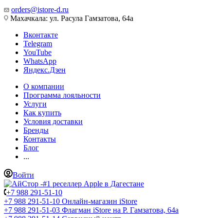
orders@istore-d.ru
Махачкала: ул. Расула Гамзатова, 64а
Вконтакте
Telegram
YouTube
WhatsApp
Яндекс.Дзен
О компании
Программа лояльности
Услуги
Как купить
Условия доставки
Бренды
Контакты
Блог
...
Войти
+7 988 291-51-10
+7 988 291-51-10
Онлайн-магазин iStore
+7 988 291-51-03
Флагман iStore на Р. Гамзатова, 64а