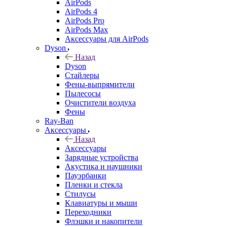
AirPods
AirPods 4
AirPods Pro
AirPods Max
Аксессуары для AirPods
Dyson
Назад
Dyson
Стайлеры
Фены-выпрямители
Пылесосы
Очистители воздуха
Фены
Ray-Ban
Аксессуары
Назад
Аксессуары
Зарядные устройства
Акустика и наушники
Пауэрбанки
Пленки и стекла
Стилусы
Клавиатуры и мыши
Переходники
Флэшки и накопители