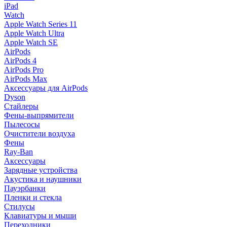
iPad
Watch
Apple Watch Series 11
Apple Watch Ultra
Apple Watch SE
AirPods
AirPods 4
AirPods Pro
AirPods Max
Аксессуары для AirPods
Dyson
Стайлеры
Фены-выпрямители
Пылесосы
Очистители воздуха
Фены
Ray-Ban
Аксессуары
Зарядные устройства
Акустика и наушники
Пауэрбанки
Пленки и стекла
Стилусы
Клавиатуры и мыши
Переходники