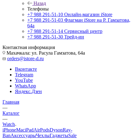
Назад
Телефоны
+7 988 291-51-10
Онлайн-магазин iStore
+7 988 291-51-03
Флагман iStore на Р. Гамзатова,
64а
+7 988 291-51-14
Сервисный центр
+7 988 291-51-30
Трейд-ин
Контактная информация
Махачкала: ул. Расула Гамзатова, 64а
orders@istore-d.ru
Вконтакте
Telegram
YouTube
WhatsApp
Яндекс.Дзен
Главная
—
Каталог
—
Watch
iPhone
Mac
iPad
AirPods
Dyson
Ray-
Ban
Аксессуары
Чехлы
Гаджеты
Sale